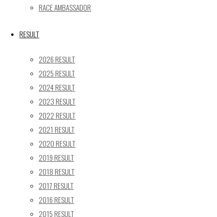
1
2
RACE AMBASSADOR
3
4
5
6
7
8
9
RESULT
10
11
12
13
14
15
16
17
18
19
20
21
22
23
2026 RESULT
24
25
26
27
28
29
30
2025 RESULT
31
2024 RESULT
« 5月
2023 RESULT
2022 RESULT
Recent posts
2021 RESULT
【レポート】2026 SUPER GT RD.4 FUJI 11号車 GAINER
2020 RESULT
TANAX Z
2019 RESULT
【ギャラリー】2026 SUPER GT RD.4 FUJI 11号車
2018 RESULT
GAINER TANAX Z
2017 RESULT
【レポート】2026 SUPER GT RD.2 FUJI 11号車 GAINER
2016 RESULT
TANAX Z
2015 RESULT