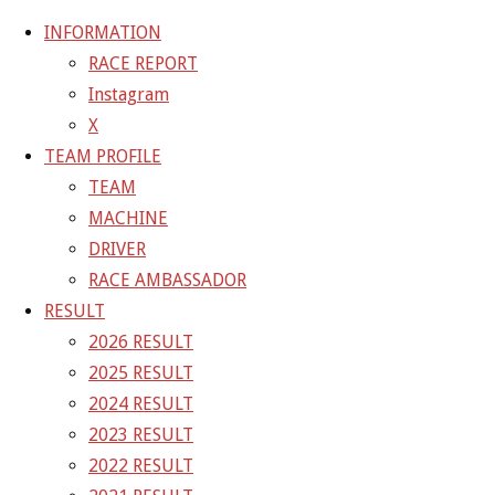
INFORMATION
RACE REPORT
Instagram
コ
X
ン
ホ
TEAM BLOG
撤収！！
TEAM PROFILE
テ
ー
TEAM BLOG
TEAM
ン
ム
MACHINE
ツ
撤収！！
DRIVER
へ
RACE AMBASSADOR
ス
RESULT
キ
2016年5月10日
2021年4月2日
2026 RESULT
ッ
2025 RESULT
プ
2024 RESULT
明日も雨予報の為、初日で終了です。
2023 RESULT
只今撤収中。
2022 RESULT
寒い。