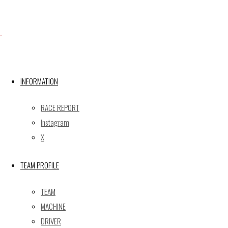
INFORMATION
Facebook
RACE REPORT
Instagram
X
X
TEAM PROFILE
Post calendar
TEAM
2026年8月
MACHINE
月
火
水
木
金
土
日
DRIVER