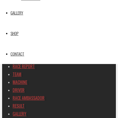
【ギャラリー】2026 SUPER GT RD.2 FUJI 11号車
GAINER TANAX Z
GALLERY
【レポート】2026 SUPER GT RD.1 OKAYAMA 11号車
GAINER TANAX Z
SHOP
SEARCH
検
検
CONTACT
索
索
TOP
|
対
RACE REPORT
|
象:
TEAM
|
MACHINE
|
DRIVER
|
RACE AMBASSADOR
|
RESULT
|
GALLERY
|