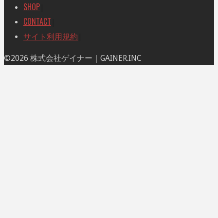
SHOP
|
CONTACT
|
サイト利用規約
|
ト
©2026 株式会社ゲイナー｜GAINER.INC
ッ
プ
に
戻
る