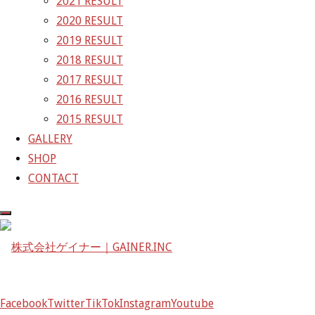
2021 RESULT
2020 RESULT
雨の菅生テストが始まりました
2019 RESULT
【レースレポート】GAINER GT-R 0号車 SUPER GT
2018 RESULT
Rd.2 富士
2017 RESULT
GAINER Inc.
2016 RESULT
2015 RESULT
株式会社ゲイナー
GALLERY
〒601-1251
SHOP
京都府京都市左京区八瀬花尻町198-1
CONTACT
TEL：075-744-3367
FAX：075-744-3368
mail@gainer.asia
Facebook
Twitter
TikTok
Instagram
Youtube