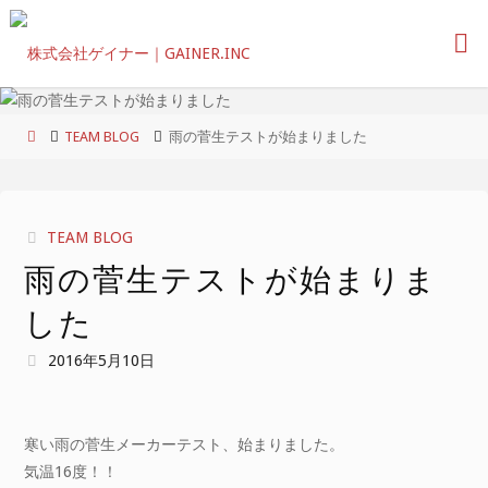
コ
ン
テ
ン
ツ
ホ
TEAM BLOG
雨の菅生テストが始まりました
へ
ー
ス
ム
キ
ッ
TEAM BLOG
プ
雨の菅生テストが始まりま
した
2016年5月10日
寒い雨の菅生メーカーテスト、始まりました。
気温16度！！