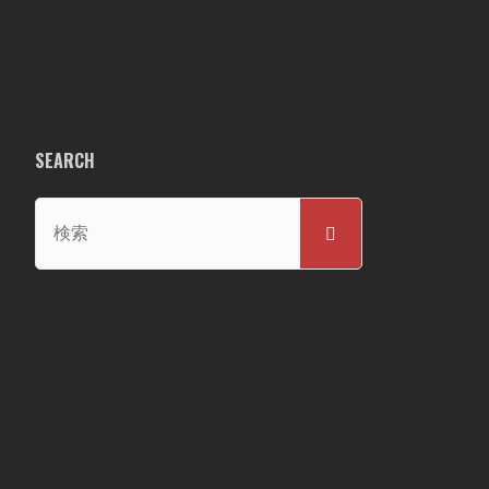
SEARCH
検
検
索
索
対
象: