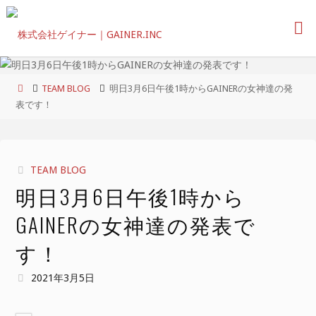
コ
ン
テ
ン
ツ
ホ
TEAM BLOG
明日3月6日午後1時からGAINERの女神達の発
へ
ー
表です！
ス
ム
キ
ッ
プ
TEAM BLOG
明日3月6日午後1時から
GAINERの女神達の発表で
す！
2021年3月5日