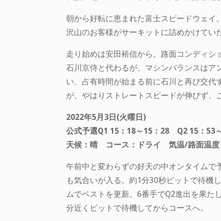
朝から好転に恵まれた富士スピードウェイ
沢山のお客様がサーキットに詰めかけてい
走り始めは安田裕信から。路面コンディショ
石川京侍と代わるが、マシンバランスはア
い、占有時間が始まる前に石川と再び交代
が、やはりストレートスピードが伸びず、こ
2022年5月3日(火曜日)
公式予選Q1 15：18～15：28 Q2 15：53～
天候：晴 コース：ドライ 気温/路面温度：Q
午前中と変わらずの好天の中オンタイムで予
も気合いが入る。約1分30秒ピットで待機して
ムでベストを更新。6番手でQ2進出を果たし
分近くピットで待機してからコースへ。