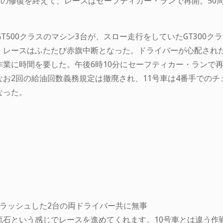
アの修復を終えて、レースはセーフティカー・ランで再開。50
T500クラスのマシン3台が、スロー走行をしていたGT300
。レースはふたたび赤旗中断となった。ドライバーが心配され
業に時間を要した。午後6時10分にセーフティカー・ランで再
お2回の給油回数義務規定は撤廃され、11号車は4番手での
なった。
ラッシュした2台の両ドライバー共に無事
流石という感じでレースを進めてくれます。10号車とは違う作