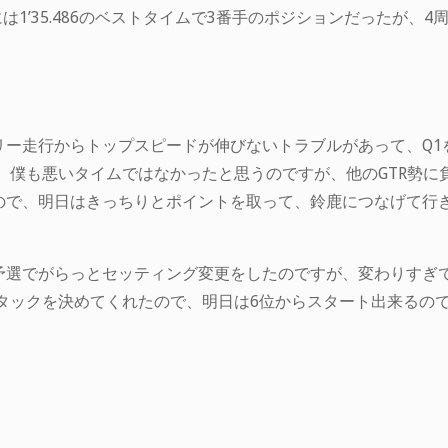
には1’35.486のベストタイムで3番手のポジションだったが、
リー走行からトップスピードが伸びないトラブルがあって、Q1
。僕も悪いタイムではなかったと思うのですが、他のGTR勢
ので、明日はきっちりとポイントを取って、鈴鹿につなげて行
予選でがらっとセッティング変更をしたのですが、変わりすぎて
アタックを決めてくれたので、明日は6位からスタート出来るの