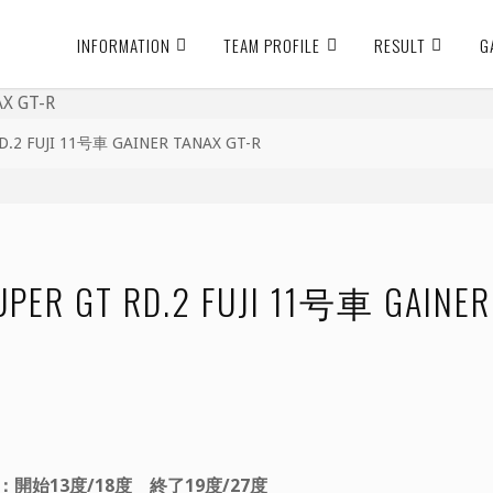
INFORMATION
TEAM PROFILE
RESULT
G
2 FUJI 11号車 GAINER TANAX GT-R
GT RD.2 FUJI 11号車 GAINER 
始13度/18度 終了19度/27度