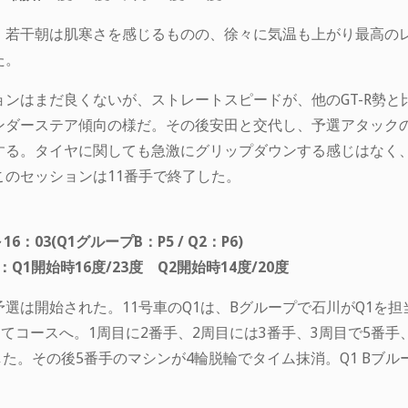
。若干朝は肌寒さを感じるものの、徐々に気温も上がり最高の
た。
ンはまだ良くないが、ストレートスピードが、他のGT-R勢
ンダーステア傾向の様だ。その後安田と交代し、予選アタック
する。タイヤに関しても急激にグリップダウンする感じはなく
のセッションは11番手で終了した。
16：03(Q1グループB：P5 / Q2：P6)
1開始時16度/23度 Q2開始時14度/20度
選は開始された。11号車のQ1は、Bグループで石川がQ1を担
コースへ。1周目に2番手、2周目には3番手、3周目で5番手、4
た。その後5番手のマシンが4輪脱輪でタイム抹消。Q1 Bブル