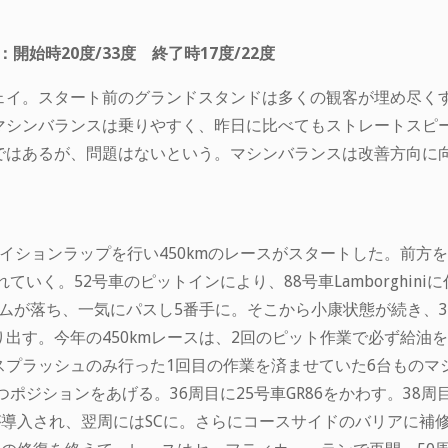
始時20度/33度 終了時17度/22度
ェイ。スタート前のグランドスタンドは多くの観客が埋め尽く
マシンバランスは乗りやすく、昨日に比べてもストレートスピ
ではあるが、問題はないという。マシンバランスは改善方向に
イションラップを行い450kmのレースがスタートした。前方を
離れていく。52号車のピットインにより、88号車Lamborghi
タイムが落ち、一気にパスし5番手に。そこから小康状態が続き、
出す。今年の450kmレースは、2回のピット作業で必ず給油
プラッシュのみ行った1回目の作業を済ませていた6台ものマシン
2つポジションをあげる。36周目に25号車GR86をかわす。38
が導入され、翌周にはSCに。さらにコースサイドのバリアに補修