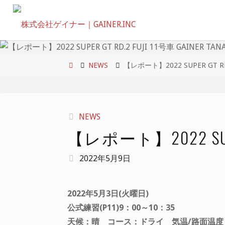
コ
ン
テ
ン
ツ
ホ
NEWS
【レポート】2022 SUPER GT RD.
へ
ー
ス
ム
キ
NEWS
ッ
【レポート】2022 SUPER 
プ
2022年5月9日
2022年5月3日(火曜日)
公式練習(P11)9：00～10：35
天候：晴 コース：ドライ 気温/路面温度：開