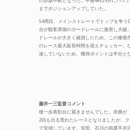
の赤旗中断となった。午後4時25分にバリ
までポジションアップしていた。
54周目、メインストレートでトップを争うG
台が観客席側のガードレールに激突し大破
ドレールが大きく破損したため、この修復作
のレース最大延長時間を迎えチェッカー。な
達していないため、獲得ポイントは半分と
藤井一三監督コメント
後一歩表彰台に届きませんでした。赤旗が
2回も出る荒れたレースとなりましたが、ク
で安堵しています。安田、石川の両選手共