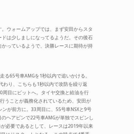
す。ウォームアップでは、まず安田からスタ
ードは少しましになってるようだ。その後石
向かっているようで、決勝レースに期待が持
走る65号車AMGを1秒以内で追いかける。
niに代わり、こちらも1秒以内で攻防を繰り返
30周目にピットへ。タイヤ交換と給油を行
を行うことが義務化されているため、安田が
が前方に。33周目に、55号車NSXと9号
周目のヘアピンで22号車AMGが単独でスピンし
が必要であるとして、レースは2019年以来