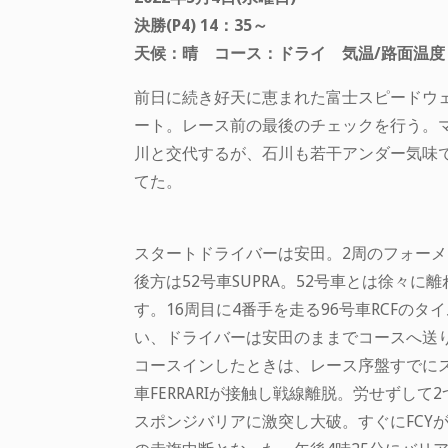
決勝(P4) 14：35～
天候：晴 コース：ドライ 気温/路面温度：開
前日に続き好天に恵まれた富士スピードウ
ート。レース前の最後のチェックを行う。
川と交代するが、石川も若干アンダー気味
てた。
スタートドライバーは安田。2周のフォーメ
後方は52号車SUPRA。52号車とは徐々に
す。16周目に4番手を走る96号車RCFの
い、ドライバーは安田のままでコースへ送り
コースインしたときは、レース序盤すでにス
車FERRARIが接触し戦線離脱。労せずして
スポンジバリアに激突し大破。すぐにFCY