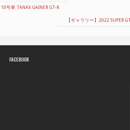
 10号車 TANAX GAINER GT-R
【ギャラリー】2022 SUPER GT RD
FACEBOOK