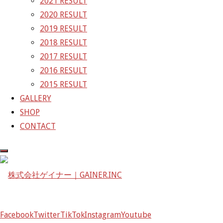
2021 RESULT
2020 RESULT
2019 RESULT
NEWS
2018 RESULT
2017 RESULT
【レポート】2022 SUPER GT
2016 RESULT
2015 RESULT
RD.2 FUJI 10号車 TANAX GAINER
GALLERY
SHOP
GT-R
CONTACT
2022年5月9日
2022年5月9日
2022年5月3日(火曜日)
公式練習(P1)9：00～10：35
天候：晴 コース：ドライ 気温/路面温度：開始13
Facebook
Twitter
TikTok
Instagram
Youtube