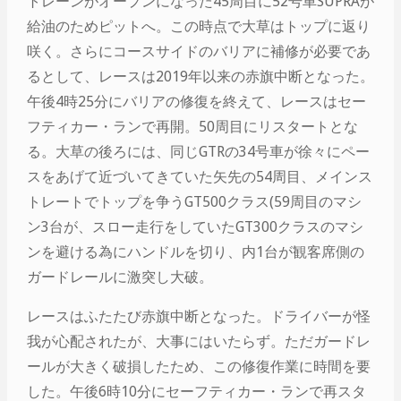
トレーンがオープンになった45周目に52号車SUPRAが
給油のためピットへ。この時点で大草はトップに返り
咲く。さらにコースサイドのバリアに補修が必要であ
るとして、レースは2019年以来の赤旗中断となった。
午後4時25分にバリアの修復を終えて、レースはセー
フティカー・ランで再開。50周目にリスタートとな
る。大草の後ろには、同じGTRの34号車が徐々にペー
スをあげて近づいてきていた矢先の54周目、メインス
トレートでトップを争うGT500クラス(59周目のマシ
ン3台が、スロー走行をしていたGT300クラスのマシ
ンを避ける為にハンドルを切り、内1台が観客席側の
ガードレールに激突し大破。
レースはふたたび赤旗中断となった。ドライバーが怪
我が心配されたが、大事にはいたらず。ただガードレ
ールが大きく破損したため、この修復作業に時間を要
した。午後6時10分にセーフティカー・ランで再スタ