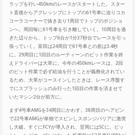
ラップを行い450kmのレースがスタートした。スター
ト直後からアグレッシブにトップの61号車に迫りコカ
コーラコーナーで抜き去り1周目でトップのポジショ
ンへ。周回毎に61号車を引き離していく。10周目を過
ぎた辺りから、トップ6台が1分37秒台でレースを引っ
張っていく。富田は24周目で61号車との差は3.4秒
に。29周目に1回目のルーティーンのピット作業を終
えドライバーは大草に。今年の450kmレースは、2回
のピット作業で必ず給油を行うことが義務化されてい
るため、大草がコースインしたときは、レース序盤す
でにスプラッシュのみ行った1回目の作業を済ませて
いたマシン2台が前方に。
まず4号車AMGを34周目にかわす。38周目のヘアピン
で22号車AMGが単独でスピンしスポンジバリアに激突
し大破。すぐにFCYが導入され、翌周にはSCに。ピッ