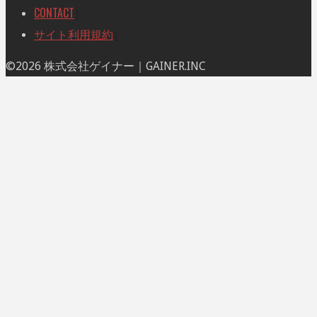
CONTACT
|
サイト利用規約
|
ト
©2026 株式会社ゲイナー｜GAINER.INC
ッ
プ
に
戻
る