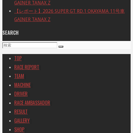
GAINER TANAX Z
【レポート】2026 SUPER GT RD.1 OKAYAMA 11号車
GAINER TANAX Z
SEARCH
検
検
索
索
TOP
|
対
RACE REPORT
|
象:
TEAM
|
MACHINE
|
DRIVER
|
RACE AMBASSADOR
|
RESULT
|
GALLERY
|
SHOP
|