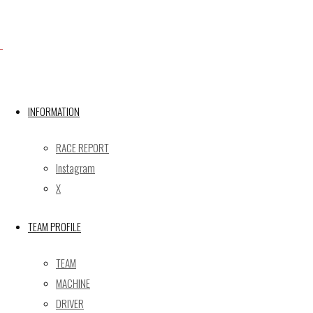
度/18度 終了19度/27度
朝から好転に恵まれた富士スピードウェイ。若干朝は
肌寒さを感じるものの、徐々に気温も上がり最高のレ
ース日和となった。入場制限も緩和され、沢山のお客
様がサーキットに詰めかけていた。
INFORMATION
走り始めは大草りきから。若干マシンはアンダーステ
RACE REPORT
ア気味で、すぐに富田竜一郎と交代。今回はブレーキ
の調子も良いようで、持ち込みのマシンセットも嵌ま
Instagram
っているようだ。車高を調整して今回3人目のドライ
X
バーとして登録している塩津佑介が乗り込む。5周の
計測を行い再び大草へ。より貪欲にセットアップを進
TEAM PROFILE
める。GT300占有時間に富田と交代し、予選アタック
TEAM
シミュレーションを行い、完璧なアタックで、このセ
MACHINE
ッショントップタイムで終了した。
DRIVER