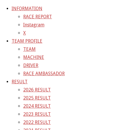
INFORMATION
RACE REPORT
Instagram
コ
X
ン
TEAM PROFILE
テ
ホ
NEWS
【レポート】2022 SUPER GT RD.2 FUJI 10号車
TEAM
ン
ー
TANAX GAINER GT-R
MACHINE
ツ
ム
DRIVER
へ
RACE AMBASSADOR
ス
RESULT
キ
2026 RESULT
ッ
2025 RESULT
プ
2024 RESULT
2023 RESULT
2022 RESULT