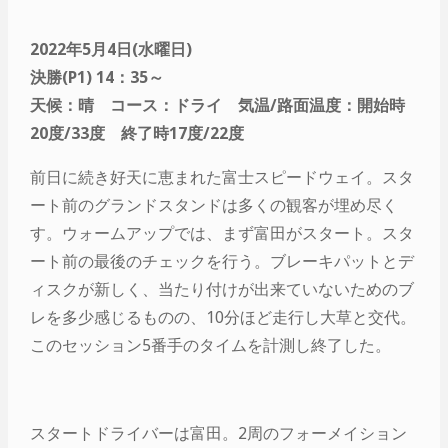
2022年5月4日(水曜日)
決勝(P1) 14：35～
天候：晴 コース：ドライ 気温/路面温度：開始時
20度/33度 終了時17度/22度
前日に続き好天に恵まれた富士スピードウェイ。スタ
ート前のグランドスタンドは多くの観客が埋め尽く
す。ウォームアップでは、まず富田がスタート。スタ
ート前の最後のチェックを行う。ブレーキパットとデ
ィスクが新しく、当たり付けが出来ていないためのブ
レを多少感じるものの、10分ほど走行し大草と交代。
このセッション5番手のタイムを計測し終了した。
スタートドライバーは富田。2周のフォーメイション