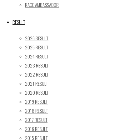
RACE AMBASSADOR
2022年5月3日(火曜日)
RESULT
公式予選Q1 15：18～15：28 Q2 15：53～16：
03(Q1グループB：P4 / Q2：P2)
2026 RESULT
天候：晴 コース：ドライ 気温/路面温度：Q1開始
2025 RESULT
時16度/23度 Q2開始時14度/20度
2024 RESULT
午前中と変わらずの好天の中オンタイムで予選は開始
2023 RESULT
された。10号車のQ1は、Bグループで大草が初めてQ1
2022 RESULT
を担当する。約1分ピットで待機してコースへ。計測1
2021 RESULT
周目2周目3周目ともトップに名前が掲示される。4周
2020 RESULT
目にベストの01’35.782で4番手に。1分35秒台は5台の
2019 RESULT
みで、大草はQ1突破を無事になし終え、富田にバトン
2018 RESULT
を繋ぐことが出来た。Q2は自信をもってアタックする
2017 RESULT
富田。富田も1分ほど待機してコースへ。計測1周目は
2016 RESULT
11番手、2周目にはベストアタックの1’35.253のタイ
2015 RESULT