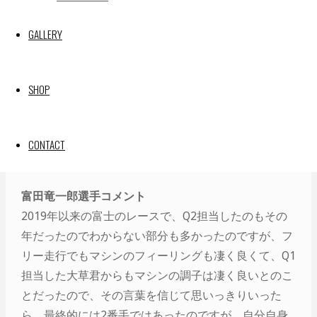
ムでトップタイムを計測。
GALLERY
このままポールポジションかと思われたが、開幕戦で
ポールを獲得している61号車BRZが驚異的なタイムを
記録し2番手に。しかしここからは富田もタイムを更
SHOP
新するべくアタックを行うが、残念ながら更新出来
ず、明日の決勝は、フロントローからのスタートが決
まった。
CONTACT
富田竜一郎選手コメント
2019年以来の富士のレースで、Q2担当したのもその
年だったのでわからない部分も多かったのですが、フ
リー走行でもマシンのフィーリングも凄く良くて、Q1
担当した大草君からもマシンの調子は凄く良いとのこ
とだったので、その言葉を信じて思いっきりいった
ら、最終的には2番手ではあったのですが、自分自身