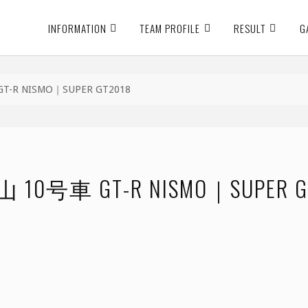
INFORMATION
TEAM PROFILE
RESULT
G
-R NISMO｜SUPER GT2018
0号車 GT-R NISMO｜SUPER G