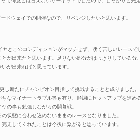
にとって得意とは言えないサーキットでしたので、しっかりと完
ピードウェイでの開催なので、リベンジしたいと思います。
タイヤとこのコンディションがマッチせず、凄く苦しいレースで
ことが出来たと思います。足りない部分がはっきりしている分
争いが出来ればと思っています。
-3に変更し新たにチャンピオン目指して挑戦することと成りました。
がちなマイナートラブル等も有り、順調にセットアップを進め
イヤの事も勉強しながらの開幕戦。
その状態に合わせ込めないままのレースとなりました。
く完走してくれたことは今後に繋がると思っています。