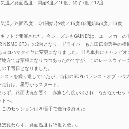
 気温／路面温度：開始8度／10度、終了7度／12度
気温／路面温度： Q1開始時9度／15度 Q2開始時8度／13度
際サーキットで開催された。今シーズンもGAINERは、エースカー
T-R NISMO GT3』の2台となり、ドライバーも吉田広樹選手の
ヤもヨコハマタイヤに変更になりました。11号車共にチャンピ
西地方では葉桜になりつつあったのですが、このレースウィー
での予選日となりました。
テストを繰り返していたが、当初のBOP(バランス・オブ・パ
ー走行は、星野からスタート。
まらず。路面状況が悪く、赤旗も何度か出され、なかなかセット
ットへ。
このセッションは20番手で走行を終えた
ぼ変わらず。路面温度も15度と低い。