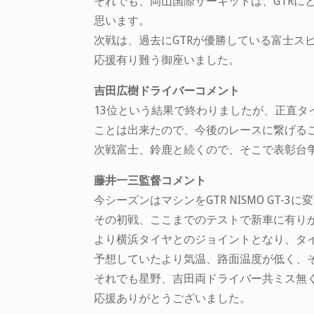
それでも、岡山国際サーキットは、GTR
思います。
次戦は、過去にGTRが優勝している富士ス
応援有り難う御座いました。
吉田広樹ドライバーコメント
13位という結果で終わりましたが、正直
ことは出来たので、今後のレースに繋げる
次戦富士、鈴鹿と続くので、そこで表彰台
藤井一三監督コメント
今シーズンはマシンをGTR NISMO GT
その初戦、ここまでのテストで新車に有り
より横浜タイヤとのジョイントとなり、タ
予想していたより気温、路面温度が低く、
それでも星野、吉田両ドライバー共ミス無
応援ありがとうございました。