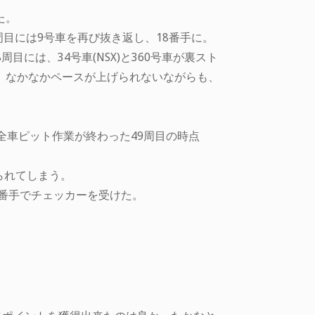
た。
し3周目には9号車を再び抜き返し、18番手に。
周目には、34号車(NSX)と360号車が裏スト
、なかなかペースが上げられないながらも、
全車ピット作業が終わった49周目の時点
られてしまう。
3番手でチェッカーを受けた。