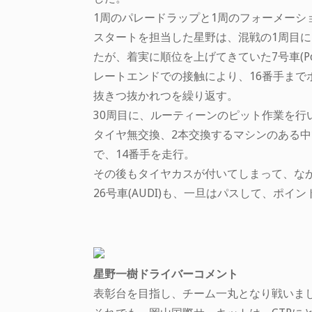
1周のパレードラップと1周のフォーメーショ
スタートを担当した星野は、混戦の1周目に、9
たが、着実に順位を上げてきていた7号車(Por
レートエンドでの接触により、16番手ま
抜きつ抜かれつを繰り返す。
30周目に、ルーティーンのピット作業を行
タイヤ無交換、2本交換するマシンのある中
で、14番手を走行。
その後もタイヤカスが付いてしまって、な
26号車(AUDI)も、一旦はパスして、ポ
星野一樹ドライバーコメント
表彰台を目指し、チーム一丸となり戦いま