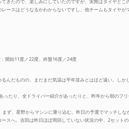
ってきたので、楽しみにしていたのですが、実際はタイヤとこ
のレースはどうなるかわからないですし、他チームもタイヤが
。
：開始11度／22度、終盤16度／24度
ゆるんだものの、まだまだ気温は平年並みとはほど遠い。しか
があったり、全ドライバー紹介があったりと、昨年から朝のフ
間。まず、星野からマシンに乗り込む。昨日の予選でマッチしな
コースへ。吉田は昨日ほぼ周回していない状況の中、2セットの