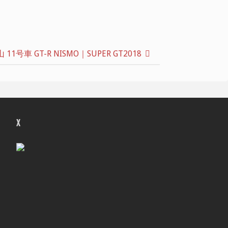
1号車 GT-R NISMO｜SUPER GT2018
X