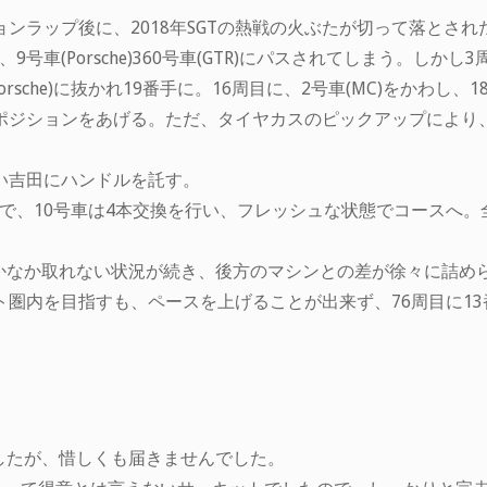
ンラップ後に、2018年SGTの熱戦の火ぶたが切って落とされ
号車(Porsche)360号車(GTR)にパスされてしまう。しか
sche)に抜かれ19番手に。16周目に、2号車(MC)をかわし、18
でポジションをあげる。ただ、タイヤカスのピックアップにより
い吉田にハンドルを託す。
で、10号車は4本交換を行い、フレッシュな状態でコースへ。
かなか取れない状況が続き、後方のマシンとの差が徐々に詰め
イント圏内を目指すも、ペースを上げることが出来ず、76周目に1
したが、惜しくも届きませんでした。