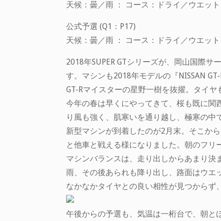
天候：曇／雨 ： コース：ドライ／ウエット
公式予選 (Q1：P17)
天候：曇／雨 ： コース：ドライ／ウエット 
2018年SUPER GTシリーズが、岡山国
す。マシンも2018年モデルの『NISSAN G
GT-Rマイスターの星野一樹を抜擢。タイ
今年の春は早くにやってきて、桜も既に関
り風も強く、肌寒いを通り越し、極寒の中
新型マシンが到着したのが2月末。そこから
と他車と戦える様になりました。朝のフリ
マシンバランスは、走り出しからあまり決
雨、その後あられも降り出し、路面はウエ
なかなかタイヤとの良い相性が見つからず、
午後からの予選も、気温は一桁台で、朝とほ