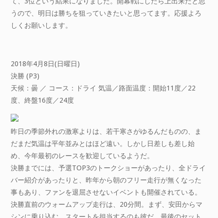
て、3位という結果になりました。開幕戦にしたら上出来だと思
うので、明日は勝ちを狙っていきたいと思ってます。応援よろ
しくお願いします。
2018年4月8日(日曜日)
決勝 (P3)
天候：曇 ／ コース：ドライ 気温／路面温度：開始11度／22
度、終盤16度／24度
昨日の季節外れの激寒よりは、若干寒さがゆるんだものの、ま
だまだ気温は平年並みとはほど遠い。しかし日差しも差し始
め、今年最初のレースを歓迎しているようだ。
決勝までには、予選TOP3のトークショーがあったり、全ドライ
バー紹介があったりと、昨年から朝のフリー走行が無くなった
事もあり、ファンを退屈させないイベントも開催されている。
決勝直前のウォームアップ走行は、20分間。まず、安田からマ
シンに乗り込む。スタートを担当するのも彼だ。最後のセット