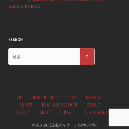
GAINER TANAX Z
SEARCH
検
検
索
索
対
象:
TOP
RACE REPORT
TEAM
MACHINE
|
|
|
|
DRIVER
RACE AMBASSADOR
RESULT
|
|
|
GALLERY
SHOP
CONTACT
サイト利用規約
|
|
|
©2026 株式会社ゲイナー｜GAINER.INC