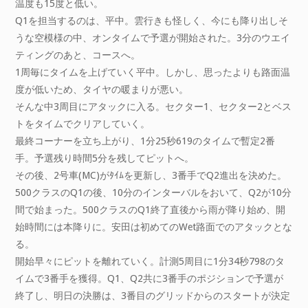
温度も15度と低い。
Q1を担当するのは、平中。雲行きも怪しく、今にも降り出しそ
うな空模様の中、オンタイムで予選が開始された。3分のウエイ
ティングのあと、コースへ。
1周毎にタイムを上げていく平中。しかし、思ったよりも路面温
度が低いため、タイヤの暖まりが悪い。
そんな中3周目にアタックに入る。セクター1、セクター2とベス
トをタイムでクリアしていく。
最終コーナーを立ち上がり、1分25秒619のタイムで暫定2番
手。予選残り時間5分を残してピットへ。
その後、2号車(MC)がﾀｲﾑを更新し、3番手でQ2進出を決めた。
500クラスのQ1の後、10分のインターバルをおいて、Q2が10分
間で始まった。500クラスのQ1終了直後から雨が降り始め、開
始時間には本降りに。安田は初めてのWet路面でのアタックとな
る。
開始早々にピットを離れていく。計測5周目に1分34秒798のタ
イムで3番手を獲得。Q1、Q2共に3番手のポジションで予選が
終了し、明日の決勝は、3番目のグリッドからのスタートが決定