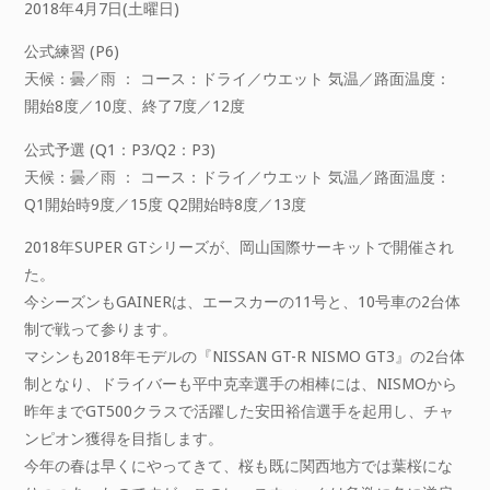
2018年4月7日(土曜日)
公式練習 (P6)
天候：曇／雨 ： コース：ドライ／ウエット 気温／路面温度：
開始8度／10度、終了7度／12度
公式予選 (Q1：P3/Q2：P3)
天候：曇／雨 ： コース：ドライ／ウエット 気温／路面温度：
Q1開始時9度／15度 Q2開始時8度／13度
2018年SUPER GTシリーズが、岡山国際サーキットで開催され
た。
今シーズンもGAINERは、エースカーの11号と、10号車の2台体
制で戦って参ります。
マシンも2018年モデルの『NISSAN GT-R NISMO GT3』の2台体
制となり、ドライバーも平中克幸選手の相棒には、NISMOから
昨年までGT500クラスで活躍した安田裕信選手を起用し、チャ
ンピオン獲得を目指します。
今年の春は早くにやってきて、桜も既に関西地方では葉桜にな