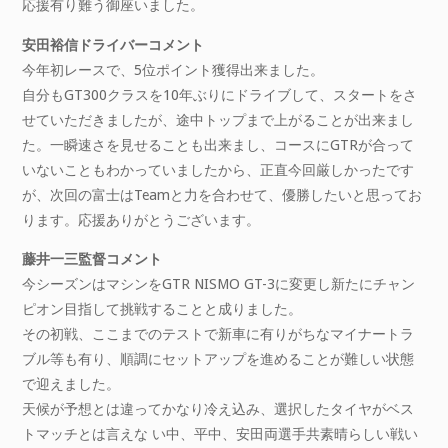
応援有り難う御座いました。
安田裕信ドライバーコメント
今年初レースで、5位ポイント獲得出来ました。
自分もGT300クラスを10年ぶりにドライブして、スタートをさ
せていただきましたが、途中トップまで上がることが出来まし
た。一瞬速さを見せることも出来まし、コースにGTRが合って
いないこともわかっていましたから、正直今回厳しかったです
が、次回の富士はTeamと力を合わせて、優勝したいと思ってお
ります。応援ありがとうございます。
藤井一三監督コメント
今シーズンはマシンをGTR NISMO GT-3に変更し新たにチャン
ピオン目指して挑戦することと成りました。
その初戦、ここまでのテストで新車に有りがちなマイナートラ
ブル等も有り、順調にセットアップを進めることが難しい状態
で迎えました。
天候が予想とは違ってかなり冷え込み、選択したタイヤがベス
トマッチとは言えな い中、平中、安田両選手共素晴らしい戦い