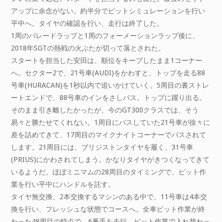
アップに余念がない。約半分でピットシミュレーションを行い
平中へ。タイヤの確認を行い、走行は終了した。
1周のパレードラップと1周のフォーメーションラップ後に、
2018年SGTの熱戦の火ぶたが切って落とされた。
スタートを担当した安田は、順位をキープしたまま1コーナー
へ。セクター2で、21号車(AUDI)をかわすと、トップを走る88
号車(HURACAN)を1秒以内で追いかけていく。5周目の裏ストレ
ートエンドで、88号車のインをさしパス。トップに躍り出る。
そのまま引き離したかったが、今のGT300クラスでは、そう
易々と勝たせてくれない。1周目にパスしていた21号車が徐々に
差を詰めてきて、17周目のマイクナイトコーナーでパスされて
します。21周目には、ブリジストンタイヤを履く、31号車
(PRIUS)にかわされてしまう。かなりタイヤがきつくなってきて
いるようだ。ほぼミニマムの28周目のタイミングで、ピット作
業を行い平中にハンドルを託す。
タイヤ無交換、2本交換するマシンのある中で、11号車は4本交
換を行い、フレッシュな状態でコースへ。全車ピット作業が終
わった48周目の時点で、6番手を走行。ピット作業で入れ替わっ