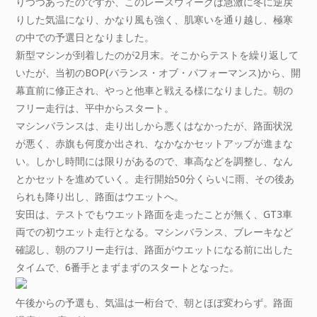
りつつあったのですが、このレースウィークは急激に冬に逆戻
りした気温になり、かなり風も強く、肌寒いを通り越し、極寒
の中での予選日となりました。
新型マシンが到着したのが2月末。そこからテストを繰り返して
いたが、当初のBOP(バランス・オブ・パフォーマンス)から、開
幕直前に修正され、やっと他車と戦える様になりました。朝の
フリー走行は、平中からスタート。
マシンバランスは、走り出しから悪くはなかったが、路面状況
が悪く、赤旗も何度か出され、なかなかセットアップが進まな
い。しかし時間には限りがあるので、車高などを調整し、なん
とかセットを進めていく。走行開始50分くらいに雨、その後あ
られも降り出し、路面はウエットへ。
安田は、テストでもウエット路面を走ったことが無く、GT3車
両での初ウエット走行となる。マシンバランス、ブレーキなど
確認し、朝のフリー走行は、路面がウエットになる前に出した
タイムで、6番手とまずまずのスタートとなった。
午後からの予選も、気温は一桁台で、朝とほぼ変わらず。路面