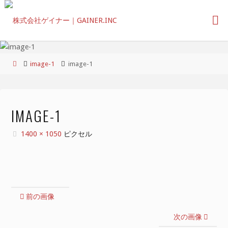
コ
ン
テ
ン
ツ
ホ
image-1
image-1
へ
ー
ス
ム
キ
ッ
IMAGE-1
プ
フ
1400 × 1050
ピクセル
ル
サ
イ
ズ
前の画像
次の画像