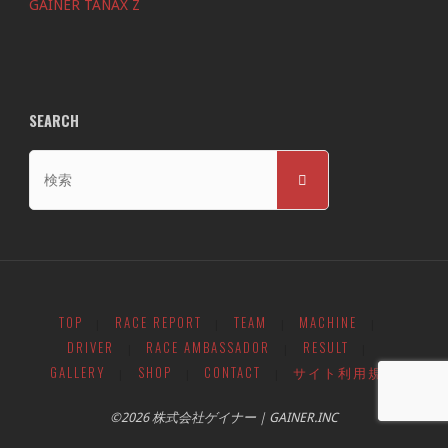
GAINER TANAX Z
SEARCH
検
検
索
索
対
象:
TOP
RACE REPORT
TEAM
MACHINE
|
|
|
|
DRIVER
RACE AMBASSADOR
RESULT
|
|
|
GALLERY
SHOP
CONTACT
サイト利用規約
|
|
|
©2026 株式会社ゲイナー｜GAINER.INC