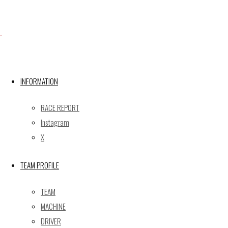
【レポート】2022 SUPER GT RD.5 SUZUKA 
【ギャラリー】2022 SUPER GT RD.6 SUGO 
GAINER Inc.
株式会社ゲイナー
〒601-1251
INFORMATION
京都府京都市左京区八瀬花尻町198-1
TEL：075-744-3367
RACE REPORT
FAX：075-744-3368
Instagram
mail@gainer.asia
X
TEAM PROFILE
TEAM
MACHINE
DRIVER