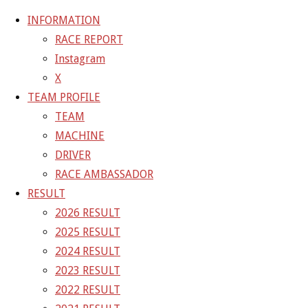
INFORMATION
RACE REPORT
Instagram
コ
X
ン
ホ
GALLERY
【ギャラリー】2022 SUPER GT RD.6
TEAM PROFILE
テ
ー
TEAM
ン
ム
MACHINE
ツ
DRIVER
へ
RACE AMBASSADOR
ス
RESULT
キ
2026 RESULT
ッ
2025 RESULT
プ
2024 RESULT
2023 RESULT
2022 RESULT