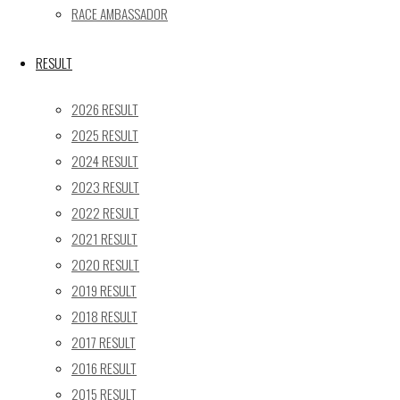
RACE AMBASSADOR
RESULT
2026 RESULT
Facebook
2025 RESULT
2024 RESULT
2023 RESULT
X
2022 RESULT
2021 RESULT
2020 RESULT
Post calendar
2019 RESULT
2026年8月
2018 RESULT
月
火
水
木
金
土
日
2017 RESULT
2016 RESULT
1
2
2015 RESULT
3
4
5
6
7
8
9