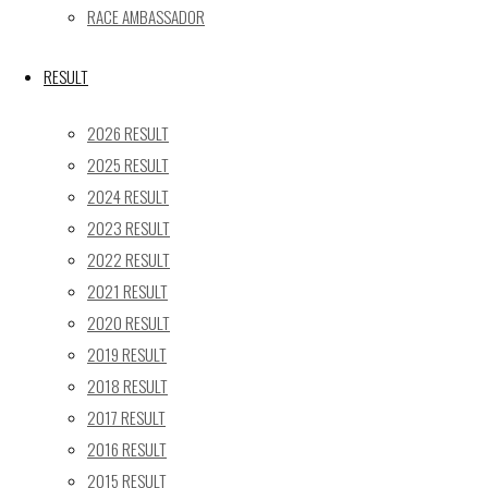
RACE AMBASSADOR
RESULT
2026 RESULT
Facebook
2025 RESULT
2024 RESULT
2023 RESULT
X
2022 RESULT
2021 RESULT
2020 RESULT
Post calendar
2019 RESULT
2026年8月
2018 RESULT
月
火
水
木
金
土
日
2017 RESULT
2016 RESULT
1
2
2015 RESULT
3
4
5
6
7
8
9