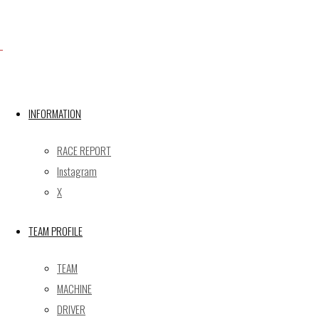
【レポート】2022 SUPER GT RD.1 OKAYAMA
【ギャラリー】2022 SUPER GT RD.1 OKAYA
GAINER Inc.
株式会社ゲイナー
〒601-1251
INFORMATION
京都府京都市左京区八瀬花尻町198-1
TEL：075-744-3367
RACE REPORT
FAX：075-744-3368
Instagram
mail@gainer.asia
X
TEAM PROFILE
TEAM
MACHINE
DRIVER