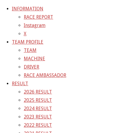
INFORMATION
RACE REPORT
Instagram
コ
X
ン
ホ
GALLERY
【ギャラリー】2022 SUPER GT RD.
TEAM PROFILE
テ
ー
TEAM
ン
ム
MACHINE
ツ
DRIVER
へ
RACE AMBASSADOR
ス
RESULT
キ
2026 RESULT
ッ
2025 RESULT
プ
2024 RESULT
2023 RESULT
2022 RESULT