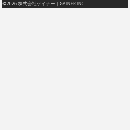
ト
©2026 株式会社ゲイナー｜GAINER.INC
ッ
プ
に
戻
る