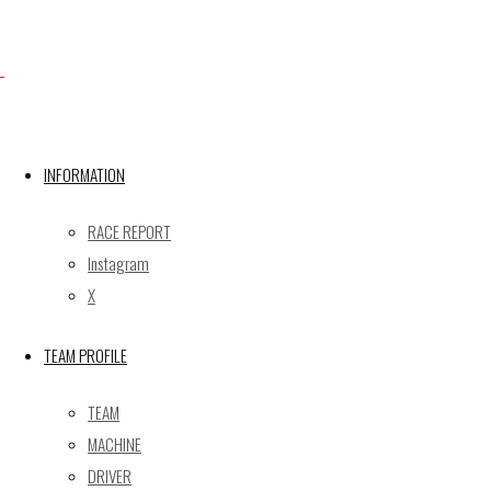
Facebook
INFORMATION
X
RACE REPORT
Instagram
Post calendar
X
2026年8月
月
火
水
木
金
土
日
TEAM PROFILE
1
2
TEAM
3
4
5
6
7
8
9
MACHINE
10
11
12
13
14
15
16
DRIVER