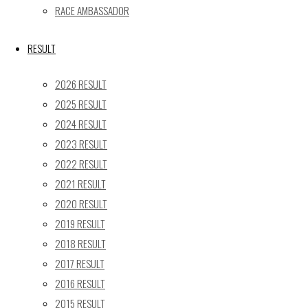
17
18
19
20
21
22
23
RACE AMBASSADOR
24
25
26
27
28
29
30
31
RESULT
« 5月
2026 RESULT
Recent posts
2025 RESULT
2024 RESULT
【レポート】2026 SUPER GT RD.4 FUJI 11号車 GAINER
2023 RESULT
TANAX Z
2022 RESULT
【ギャラリー】2026 SUPER GT RD.4 FUJI 11号車
GAINER TANAX Z
2021 RESULT
【レポート】2026 SUPER GT RD.2 FUJI 11号車 GAINER
2020 RESULT
TANAX Z
2019 RESULT
【ギャラリー】2026 SUPER GT RD.2 FUJI 11号車
2018 RESULT
GAINER TANAX Z
2017 RESULT
【レポート】2026 SUPER GT RD.1 OKAYAMA 11号車
2016 RESULT
GAINER TANAX Z
2015 RESULT