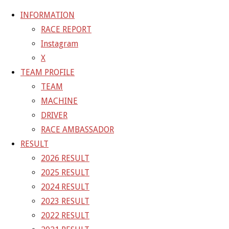
INFORMATION
RACE REPORT
Instagram
コ
X
ン
ホ
E590031E-2DF2-477E-B2DB-2D0BD9362F27
TEAM PROFILE
テ
ー
E590031E-2DF2-477E-B2DB-2D0BD9362F27
TEAM
ン
ム
MACHINE
ツ
E590031E-2DF2-477E-B2DB-
DRIVER
へ
RACE AMBASSADOR
ス
2D0BD9362F27
RESULT
キ
2026 RESULT
ッ
2025 RESULT
フ
プ
978 × 1400
ピクセル
2024 RESULT
ル
2023 RESULT
サ
前の画像
2022 RESULT
イ
次の画像