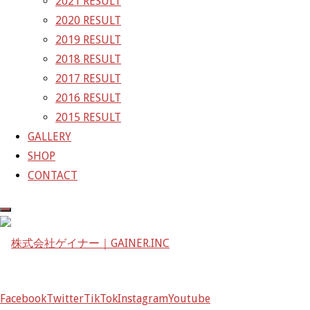
2021 RESULT
ズ
GAINER Inc.
2020 RESULT
2019 RESULT
株式会社ゲイナー
2018 RESULT
〒601-1251
2017 RESULT
京都府京都市左京区八瀬花尻町198-1
2016 RESULT
TEL：075-744-3367
2015 RESULT
FAX：075-744-3368
GALLERY
mail@gainer.asia
SHOP
CONTACT
Facebook
Twitter
TikTok
Instagram
Youtube