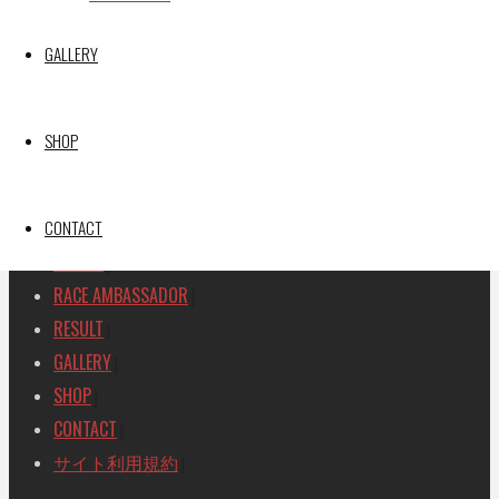
SEARCH
GALLERY
検
検
索
索
TOP
|
SHOP
対
RACE REPORT
|
象:
TEAM
|
MACHINE
CONTACT
|
DRIVER
|
RACE AMBASSADOR
|
RESULT
|
GALLERY
|
SHOP
|
CONTACT
|
サイト利用規約
|