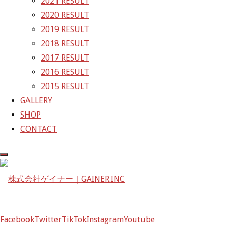
2021 RESULT
〒601-1251
2020 RESULT
京都府京都市左京区八瀬花尻町198-1
2019 RESULT
TEL：075-744-3367
2018 RESULT
FAX：075-744-3368
2017 RESULT
mail@gainer.asia
2016 RESULT
2015 RESULT
GALLERY
SHOP
CONTACT
Facebook
Twitter
TikTok
Instagram
Youtube
Facebook