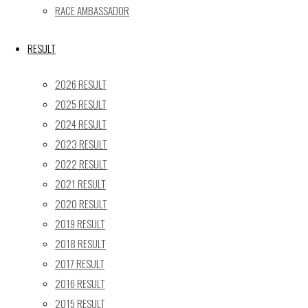
« 5月
RACE AMBASSADOR
Recent posts
RESULT
【レポート】2026 SUPER GT RD.4 FUJI 11号車 GAINER 
2026 RESULT
【ギャラリー】2026 SUPER GT RD.4 FUJI 11号車 GAINER
2025 RESULT
【レポート】2026 SUPER GT RD.2 FUJI 11号車 GAINER 
2024 RESULT
【ギャラリー】2026 SUPER GT RD.2 FUJI 11号車 GAINER
2023 RESULT
【レポート】2026 SUPER GT RD.1 OKAYAMA 11号車 GAI
2022 RESULT
SEARCH
2021 RESULT
検
2020 RESULT
検
索
2019 RESULT
索
TOP
|
対
2018 RESULT
RACE REPORT
|
象:
2017 RESULT
TEAM
|
2016 RESULT
MACHINE
|
2015 RESULT