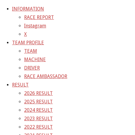
INFORMATION
RACE REPORT
Instagram
コ
X
ン
ホ
9FEA4C43-A663-4B5D-8DB7-089BA5995A
TEAM PROFILE
テ
ー
TEAM
ン
ム
9FEA4C43-A663-4B5D-8D
MACHINE
ツ
DRIVER
へ
RACE AMBASSADOR
フ
978 × 1400
ピクセル
ス
RESULT
ル
キ
2026 RESULT
サ
前の画像
ッ
2025 RESULT
イ
次の画像
プ
2024 RESULT
ズ
GAINER Inc.
2023 RESULT
2022 RESULT
株式会社ゲイナー