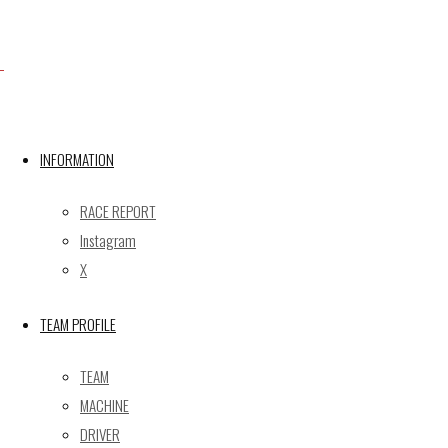
X
INFORMATION
Post calendar
2026年8月
RACE REPORT
月
火
水
木
金
土
日
Instagram
X
1
2
3
4
5
6
7
8
9
TEAM PROFILE
10
11
12
13
14
15
16
17
18
19
20
21
22
23
TEAM
24
25
26
27
28
29
30
MACHINE
31
DRIVER