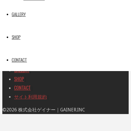
索
索
TOP
|
対
GALLERY
RACE REPORT
|
象:
TEAM
|
MACHINE
|
SHOP
DRIVER
|
RACE AMBASSADOR
|
CONTACT
RESULT
|
GALLERY
|
SHOP
|
CONTACT
|
サイト利用規約
|
ト
©2026 株式会社ゲイナー｜GAINER.INC
ッ
プ