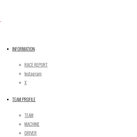
X
INFORMATION
Post calendar
2026年8月
RACE REPORT
月
火
水
木
金
土
日
Instagram
X
1
2
3
4
5
6
7
8
9
TEAM PROFILE
10
11
12
13
14
15
16
17
18
19
20
21
22
23
TEAM
24
25
26
27
28
29
30
MACHINE
31
DRIVER