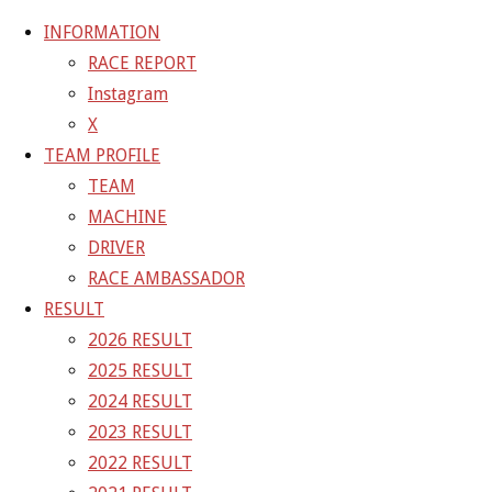
INFORMATION
RACE REPORT
Instagram
コ
X
ン
ホ
20-11-07_sgt_rd7_1823
20-11-07_sgt_rd7_1823
TEAM PROFILE
テ
ー
TEAM
ン
ム
20-11-07_sgt_rd7_1823
MACHINE
ツ
DRIVER
へ
RACE AMBASSADOR
フ
1200 × 800
ピクセル
ス
RESULT
ル
キ
2026 RESULT
サ
前の画像
ッ
2025 RESULT
イ
次の画像
プ
2024 RESULT
ズ
GAINER Inc.
2023 RESULT
2022 RESULT
株式会社ゲイナー