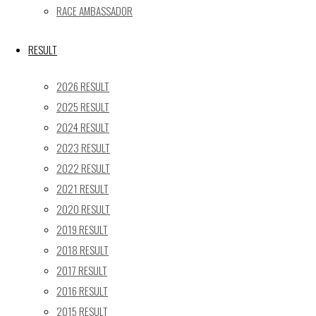
« 5月
RACE AMBASSADOR
Recent posts
RESULT
【レポート】2026 SUPER GT RD.4 FUJI 11号車 GAINER
2026 RESULT
TANAX Z
2025 RESULT
【ギャラリー】2026 SUPER GT RD.4 FUJI 11号車
2024 RESULT
GAINER TANAX Z
2023 RESULT
【レポート】2026 SUPER GT RD.2 FUJI 11号車 GAINER
TANAX Z
2022 RESULT
【ギャラリー】2026 SUPER GT RD.2 FUJI 11号車
2021 RESULT
GAINER TANAX Z
2020 RESULT
【レポート】2026 SUPER GT RD.1 OKAYAMA 11号車
2019 RESULT
GAINER TANAX Z
2018 RESULT
2017 RESULT
SEARCH
2016 RESULT
検
2015 RESULT
検