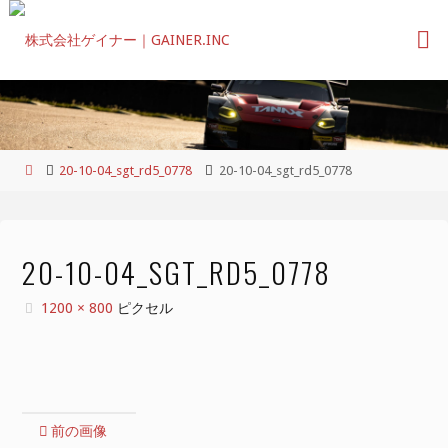
コ
ン
テ
ン
ツ
へ
ス
ホ
20-10-04_sgt_rd5_0778
20-10-04_sgt_rd5_0778
キ
ー
ッ
ム
プ
20-10-04_SGT_RD5_0778
フ
1200 × 800
ピクセル
ル
サ
イ
ズ
前の画像