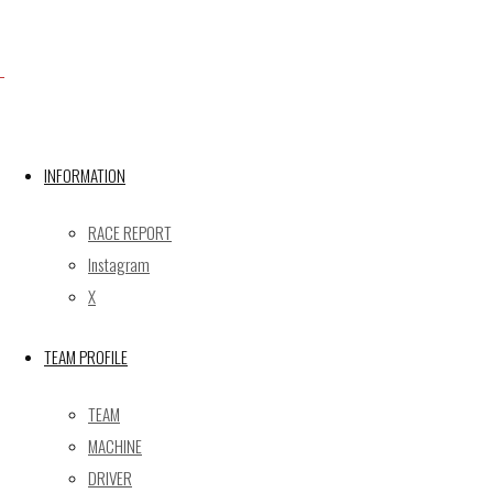
X
INFORMATION
Post calendar
2026年8月
RACE REPORT
月
火
水
木
金
土
日
Instagram
X
1
2
3
4
5
6
7
8
9
TEAM PROFILE
10
11
12
13
14
15
16
17
18
19
20
21
22
23
TEAM
24
25
26
27
28
29
30
MACHINE
31
DRIVER