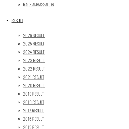
« 5月
RACE AMBASSADOR
Recent posts
RESULT
【レポート】2026 SUPER GT RD.4 FUJI 11号車 GAINER
2026 RESULT
TANAX Z
2025 RESULT
【ギャラリー】2026 SUPER GT RD.4 FUJI 11号車
2024 RESULT
GAINER TANAX Z
2023 RESULT
【レポート】2026 SUPER GT RD.2 FUJI 11号車 GAINER
TANAX Z
2022 RESULT
【ギャラリー】2026 SUPER GT RD.2 FUJI 11号車
2021 RESULT
GAINER TANAX Z
2020 RESULT
【レポート】2026 SUPER GT RD.1 OKAYAMA 11号車
2019 RESULT
GAINER TANAX Z
2018 RESULT
2017 RESULT
SEARCH
2016 RESULT
検
2015 RESULT
検