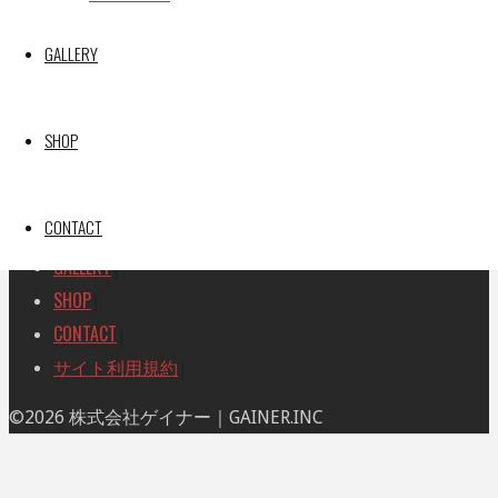
索
索
TOP
|
対
GALLERY
RACE REPORT
|
象:
TEAM
|
MACHINE
|
SHOP
DRIVER
|
RACE AMBASSADOR
|
CONTACT
RESULT
|
GALLERY
|
SHOP
|
CONTACT
|
サイト利用規約
|
ト
©2026 株式会社ゲイナー｜GAINER.INC
ッ
プ