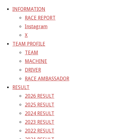
INFORMATION
RACE REPORT
Instagram
コ
X
ン
ホ
20-07-19_sgt_rd1_2593
20-07-19_sgt_rd1_2593
TEAM PROFILE
テ
ー
TEAM
ン
ム
20-07-19_sgt_rd1_2593
MACHINE
ツ
DRIVER
へ
RACE AMBASSADOR
フ
1200 × 800
ピクセル
ス
RESULT
ル
キ
2026 RESULT
サ
前の画像
ッ
2025 RESULT
イ
次の画像
プ
2024 RESULT
ズ
GAINER Inc.
2023 RESULT
2022 RESULT
株式会社ゲイナー