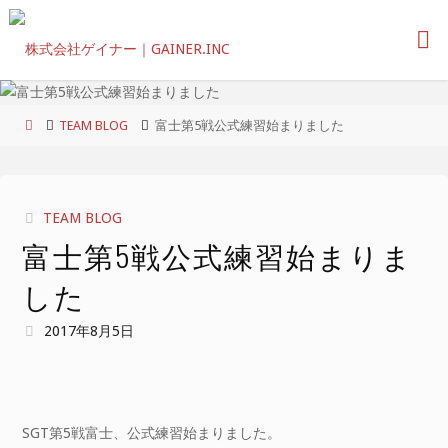
コ
ン
テ
ン
ツ
ホ
TEAM BLOG
富士第5戦公式練習始まりました
へ
ー
ス
ム
キ
ッ
TEAM BLOG
プ
富士第5戦公式練習始まりま
した
2017年8月5日
SGT第5戦富士、公式練習始まりました。