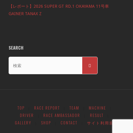
【レポート】2026 SUPER GT RD.1 OKAYAMA 11号車
GAINER TANAX Z
SEARCH
検
検
索
索
対
象:
TOP
RACE REPORT
TEAM
MACHINE
|
|
|
|
DRIVER
RACE AMBASSADOR
RESULT
|
|
|
GALLERY
SHOP
CONTACT
サイト利用規約
|
|
|