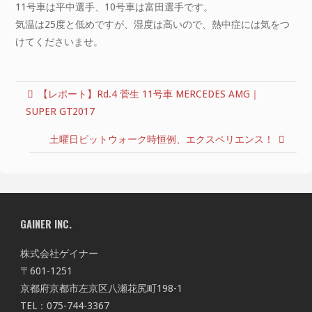
11号車は平中選手、10号車は富田選手です。
気温は25度と低めですが、湿度は高いので、熱中症には気をつ
けてくださいませ。
【レポート】Rd.4 菅生 11号車 MERCEDES AMG｜
SUPER GT2017
土曜日ピットウォーク時恒例、エクスペリエンス！
GAINER INC.
株式会社ゲイナー
〒601-1251
京都府京都市左京区八瀬花尻町198-1
TEL：075-744-3367