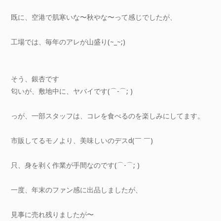
既に、空港で肌寒いな〜秋やな〜って感じでしたが、
工場では、毎年のアレが山盛り(~_~;)
そう、銀杏です
匂いが、敷地中に、ヤバイです(⌒-⌒; )
っが、一部スタッフは、コレを食べるのを楽しみにしてます。
市販してるモノより、美味しいのデスd(￣ ￣)
只、身を剥く作業が手間なのです(⌒-⌒; )
一度、年末のファン感に出品しましたが、
見事に売れ残りましたが〜