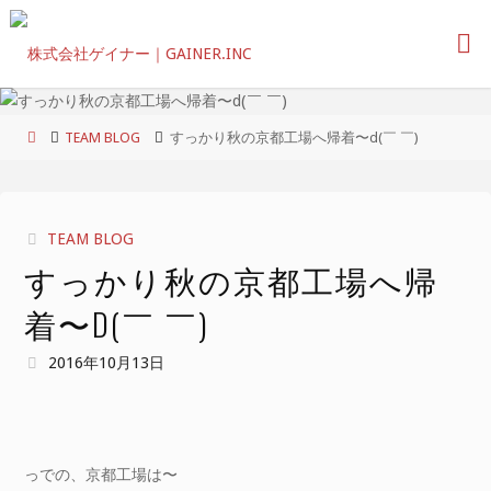
コ
ン
テ
ン
ツ
ホ
TEAM BLOG
すっかり秋の京都工場へ帰着〜d(￣ ￣)
へ
ー
ス
ム
キ
ッ
TEAM BLOG
プ
すっかり秋の京都工場へ帰
着〜D(￣ ￣)
2016年10月13日
っでの、京都工場は〜