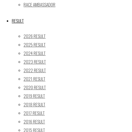
X
RACE AMBASSADOR
RESULT
Post calendar
2026 RESULT
2026年8月
2025 RESULT
月
火
水
木
金
土
日
2024 RESULT
1
2
2023 RESULT
3
4
5
6
7
8
9
2022 RESULT
10
11
12
13
14
15
16
2021 RESULT
17
18
19
20
21
22
23
2020 RESULT
2019 RESULT
24
25
26
27
28
29
30
2018 RESULT
31
2017 RESULT
« 5月
2016 RESULT
Recent posts
2015 RESULT