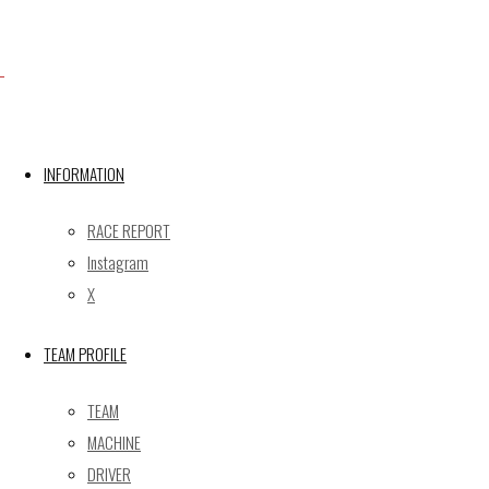
FAX：075-744-3368
mail@gainer.asia
INFORMATION
RACE REPORT
Instagram
X
TEAM PROFILE
Facebook
TEAM
MACHINE
DRIVER