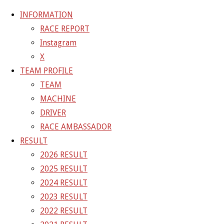
INFORMATION
RACE REPORT
Instagram
コ
X
ン
ホ
TEAM BLOG
本日20時から〜
TEAM PROFILE
テ
ー
TEAM
TEAM BLOG
ン
ム
MACHINE
ツ
本日20時から〜
DRIVER
へ
RACE AMBASSADOR
ス
RESULT
キ
2015年9月10日
2021年4月2日
2026 RESULT
ッ
2025 RESULT
プ
本日20時から〜
2024 RESULT
2023 RESULT
ウチからのドライバー初登場は〜
2022 RESULT
鈴鹿1000km優勝の鍵だった？！