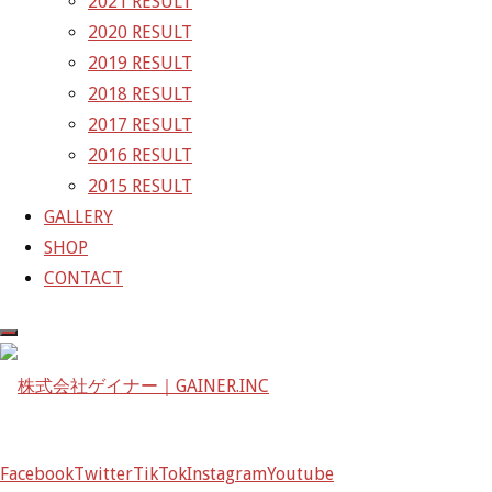
2021 RESULT
GAINER10号車の
2020 RESULT
ゆる系最速Cドラの富田君 d(￣ ￣)
2019 RESULT
走り以外での＇ウデ＇は如何に！？
2018 RESULT
2017 RESULT
http://live.nicovideo.jp/watch/lv23394969
2016 RESULT
2015 RESULT
@AUTOSPORT_web: SGT第5戦鈴
GALLERY
http://t.co/aAnRpiBLU6 #supergt #Lexus
SHOP
10号車 ROUND.5 鈴鹿 レースレポート＆インタビュー
CONTACT
鈴鹿1000km後〜d(￣ ￣)
GAINER Inc.
株式会社ゲイナー
〒601-1251
京都府京都市左京区八瀬花尻町198-1
Facebook
Twitter
TikTok
Instagram
Youtube
TEL：075-744-3367