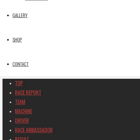
【レポート】2026 SUPER GT RD.4 FUJI 11号車 GAINER 
GALLERY
【ギャラリー】2026 SUPER GT RD.4 FUJI 11号車 GAINER
【レポート】2026 SUPER GT RD.2 FUJI 11号車 GAINER 
【ギャラリー】2026 SUPER GT RD.2 FUJI 11号車 GAINER
SHOP
【レポート】2026 SUPER GT RD.1 OKAYAMA 11号車 GAI
SEARCH
CONTACT
検
検
索
索
TOP
|
対
RACE REPORT
|
象:
TEAM
|
MACHINE
|
DRIVER
|
RACE AMBASSADOR
|
RESULT
|