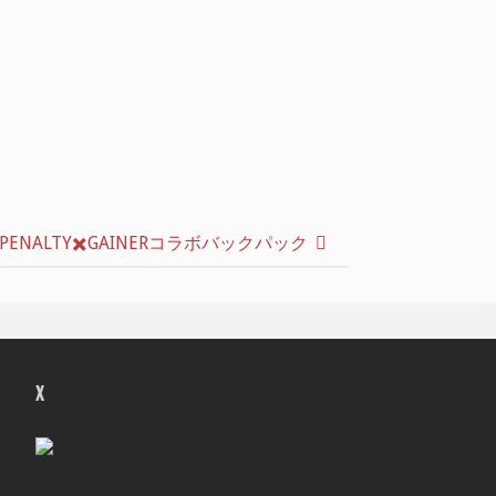
PENALTY✖️GAINERコラボバックパック
X