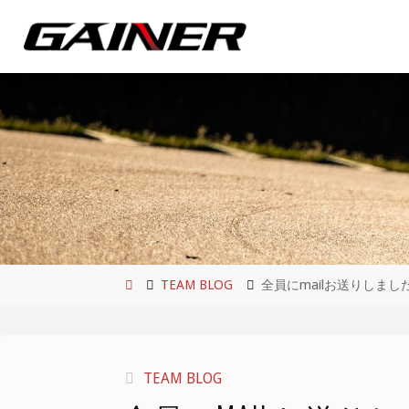
コ
ン
テ
ン
ツ
へ
ス
キ
ッ
プ
ホ
TEAM BLOG
全員にmailお送りしまし
ー
ム
TEAM BLOG