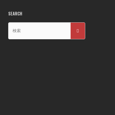
SEARCH
検
検
索
索
対
象: