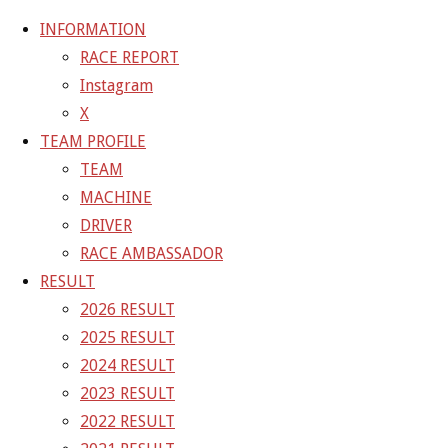
INFORMATION
RACE REPORT
Instagram
コ
X
ン
ホ
TEAM BLOG
2021年開幕戦岡山始まるよーー
image-1
TEAM PROFILE
テ
ー
TEAM
ン
ム
image-1
MACHINE
ツ
DRIVER
へ
RACE AMBASSADOR
フ
2560 × 1920
ピクセル
2021年開幕戦岡山始まるよー
ス
RESULT
ル
ー
キ
2026 RESULT
サ
ッ
2025 RESULT
イ
前の画像
プ
2024 RESULT
ズ
次の画像
2023 RESULT
GAINER Inc.
2022 RESULT