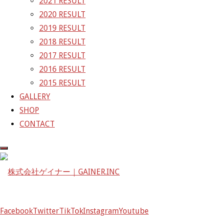
2021 RESULT
株式会社ゲイナー
2020 RESULT
〒601-1251
2019 RESULT
京都府京都市左京区八瀬花尻町198-1
2018 RESULT
TEL：075-744-3367
2017 RESULT
FAX：075-744-3368
2016 RESULT
mail@gainer.asia
2015 RESULT
GALLERY
SHOP
CONTACT
Facebook
Twitter
TikTok
Instagram
Youtube