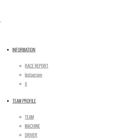
Facebook
X
INFORMATION
Post calendar
RACE REPORT
2026年8月
Instagram
月
火
水
木
金
土
日
X
1
2
TEAM PROFILE
3
4
5
6
7
8
9
10
11
12
13
14
15
16
TEAM
17
18
19
20
21
22
23
MACHINE
24
25
26
27
28
29
30
DRIVER