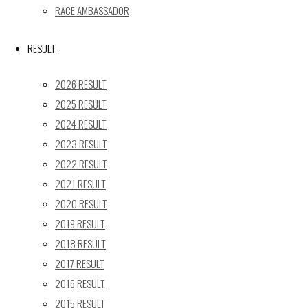
31
RACE AMBASSADOR
« 5月
RESULT
Recent posts
2026 RESULT
【レポート】2026 SUPER GT RD.4 FUJI 11号車 GAINER
2025 RESULT
TANAX Z
2024 RESULT
【ギャラリー】2026 SUPER GT RD.4 FUJI 11号車
2023 RESULT
GAINER TANAX Z
【レポート】2026 SUPER GT RD.2 FUJI 11号車 GAINER
2022 RESULT
TANAX Z
2021 RESULT
【ギャラリー】2026 SUPER GT RD.2 FUJI 11号車
2020 RESULT
GAINER TANAX Z
2019 RESULT
【レポート】2026 SUPER GT RD.1 OKAYAMA 11号車
2018 RESULT
GAINER TANAX Z
2017 RESULT
2016 RESULT
SEARCH
2015 RESULT