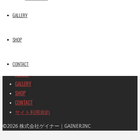
検
検
索
GALLERY
索
TOP
|
対
RACE REPORT
|
象:
TEAM
|
SHOP
MACHINE
|
DRIVER
|
CONTACT
RACE AMBASSADOR
|
RESULT
|
GALLERY
|
SHOP
|
CONTACT
|
サイト利用規約
|
ト
©2026 株式会社ゲイナー｜GAINER.INC
ッ