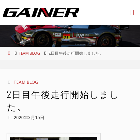
コ
ン
テ
ン
ツ
へ
ス
ホ
TEAM BLOG
2日目午後走行開始しました。
キ
ー
ッ
ム
プ
TEAM BLOG
2日目午後走行開始しまし
た。
2020年3月15日