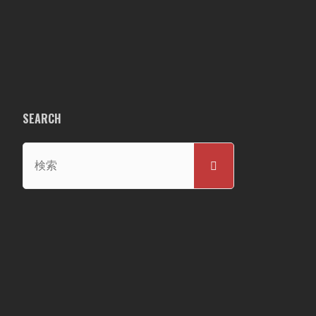
SEARCH
検
検
索
索
対
象: