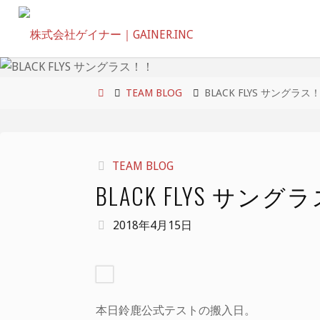
コ
ン
テ
ン
ツ
ホ
TEAM BLOG
BLACK FLYS サングラス
へ
ー
ス
ム
キ
TEAM BLOG
ッ
BLACK FLYS サン
プ
2018年4月15日
本日鈴鹿公式テストの搬入日。