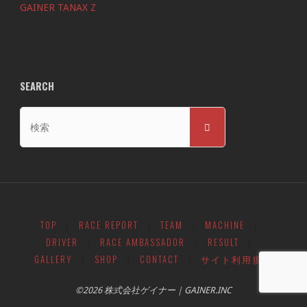
GAINER TANAX Z
SEARCH
検
検
索
索
対
象:
TOP
RACE REPORT
TEAM
MACHINE
|
|
|
|
DRIVER
RACE AMBASSADOR
RESULT
|
|
|
GALLERY
SHOP
CONTACT
サイト利用規約
|
|
|
©2026 株式会社ゲイナー｜GAINER.INC