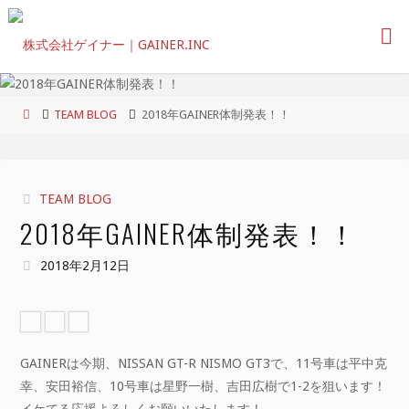
コ
ン
テ
ン
ツ
ホ
TEAM BLOG
2018年GAINER体制発表！！
へ
ー
ス
ム
キ
ッ
TEAM BLOG
プ
2018年GAINER体制発表！！
2018年2月12日
GAINERは今期、NISSAN GT-R NISMO GT3で、11号車は平中克
幸、安田裕信、10号車は星野一樹、吉田広樹で1-2を狙います！