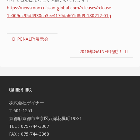
イケてる応援よろしくお願いいたします！
https://newsroom.nissan-global.com/releases/release-
1e009dc95d4930ca3ee4179da601d8d9-180212-01-j
PENALTY展示会
2018年GAINER始動！
GAINER INC.
株式会社ゲイナー
〒601-1251
京都府京都市左京区八瀬花尻町198-1
TEL：075-744-3367
FAX：075-744-3368