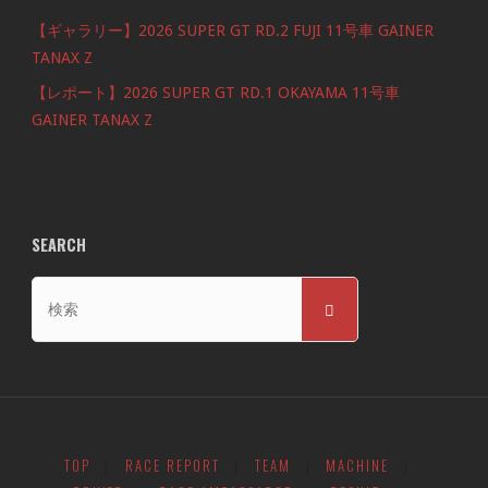
【ギャラリー】2026 SUPER GT RD.2 FUJI 11号車 GAINER
TANAX Z
【レポート】2026 SUPER GT RD.1 OKAYAMA 11号車
GAINER TANAX Z
SEARCH
検
検
索
索
対
象:
TOP
RACE REPORT
TEAM
MACHINE
|
|
|
|