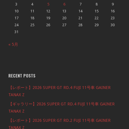
3
4
5
6
7
8
9
10
11
12
13
14
15
16
17
18
19
20
21
22
23
24
25
26
27
28
29
30
31
« 5月
RECENT POSTS
【レポート】2026 SUPER GT RD.4 FUJI 11号車 GAINER
TANAX Z
【ギャラリー】2026 SUPER GT RD.4 FUJI 11号車 GAINER
TANAX Z
【レポート】2026 SUPER GT RD.2 FUJI 11号車 GAINER
TANAX Z