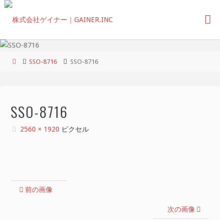
コ
ン
テ
ン
ツ
ホ
SSO-8716
SSO-8716
へ
ー
ス
ム
キ
ッ
SSO-8716
プ
フ
2560 × 1920
ピクセル
ル
サ
イ
ズ
前の画像
次の画像