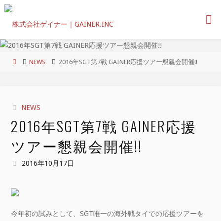
コ
ン
テ
ン
ツ
ホ
NEWS
2016年SGT第7戦 GAINER応援ツアー懇親会開催!!
へ
ー
ス
ム
キ
ッ
NEWS
プ
2016年SGT第7戦 GAINER応援
ツアー懇親会開催!!
2016年10月17日
今年初の試みとして、SGT唯一の海外戦タイでの応援ツアーを