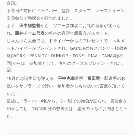
企画。
予選日の前日にドライバー、監督、スタッフ、レースクイーン
全員参加で懇親会が行われました。
まず、
田中総監督
から、ツアー参加者にお礼の言葉が述べら
れ、
藤井チーム代表
の乾杯の音頭で懇親会がスタート。
じゃんけん大会では、ドライバーからのプレゼントで、ヘルメ
ットバイザーがプレゼントされ、GAINERの各スポンサー様敬称
略(WORK・PENALTY・DUNLOP・TONE・PIAA・TANAX順不
同)からは、参加賞として、各社のグッズがプレゼントされた。
10月にお誕生日を迎える、
平中克幸
選手、
富田竜一郎
選手のお
祝いをサプライズで行い、参加者からもお祝いの言葉を頂いて
いた。
最後にドライバー4名から、タイ戦での抱負が語られ、表彰台を
約束してし、1時間30分の懇親会は、盛況のうちにお開きとなっ
た。