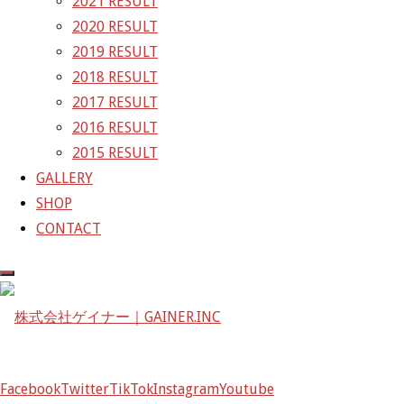
2021 RESULT
2020 RESULT
2016.08.07に開催されました
2019 RESULT
SUPER GT Rd.5 富士のレース写真を
2018 RESULT
2017 RESULT
0号車 GT_R、11号車 メルセデスAMG
2016 RESULT
レースの様子を写真でお楽しみください。
2015 RESULT
GALLERY
GAINER 0号車 GT-R NISMO
SHOP
CONTACT
GAINER 0号車 メルセデスAMG
もう間もなく締め切りですよー
【RACEレポート】Rd.5 富士 GT-R 0号車 SUP
GAINER Inc.
Facebook
Twitter
TikTok
Instagram
Youtube