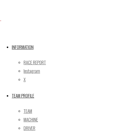
株式会社ゲイナー
〒601-1251
京都府京都市左京区八瀬花尻町198-1
TEL：075-744-3367
FAX：075-744-3368
mail@gainer.asia
INFORMATION
RACE REPORT
Instagram
X
TEAM PROFILE
TEAM
MACHINE
DRIVER