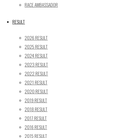
RACE AMBASSADOR
Facebook
RESULT
X
2026 RESULT
2025 RESULT
2024 RESULT
Post calendar
2023 RESULT
2026年8月
2022 RESULT
月
火
水
木
金
土
日
2021 RESULT
2020 RESULT
1
2
2019 RESULT
3
4
5
6
7
8
9
2018 RESULT
10
11
12
13
14
15
16
2017 RESULT
17
18
19
20
21
22
23
2016 RESULT
24
25
26
27
28
29
30
2015 RESULT