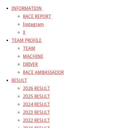
INFORMATION
RACE REPORT
Instagram
コ
X
ン
ホ
NEWS
【写真】2016.08.07 SUPERGT 
TEAM PROFILE
テ
ー
TEAM
NEWS
ン
ム
MACHINE
ツ
【写真】2016.08.07 
DRIVER
へ
RACE AMBASSADOR
ス
RESULT
キ
2016年8月17日
2021年4月2日
2026 RESULT
ッ
2025 RESULT
プ
いつもチームGAINERを応援頂き
2024 RESULT
2023 RESULT
誠にありがとうございます！
2022 RESULT