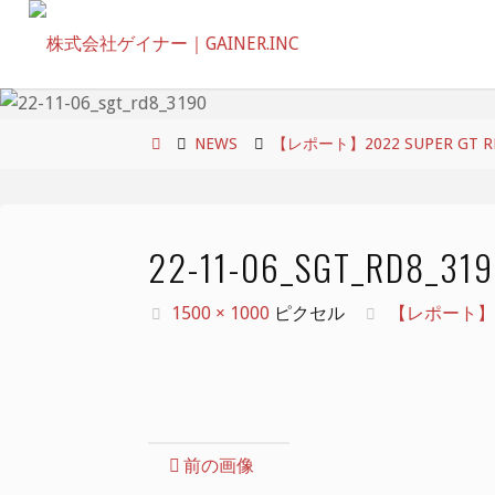
コ
ン
テ
ン
ツ
ホ
NEWS
【レポート】2022 SUPER GT RD.
へ
ー
ス
ム
キ
22-11-06_SGT_RD8_31
ッ
プ
フ
1500 × 1000
ピクセル
【レポート】2022
ル
サ
イ
ズ
前の画像