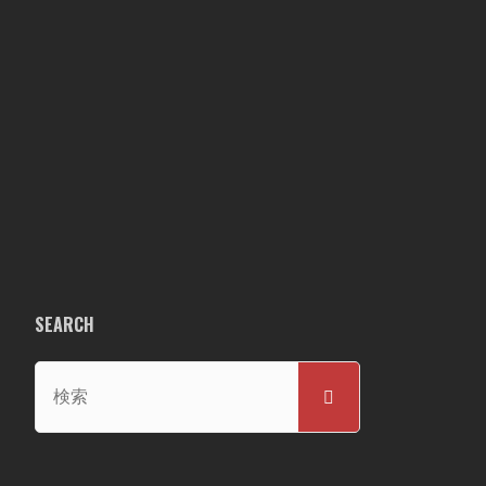
SEARCH
検
検
索
索
対
象: