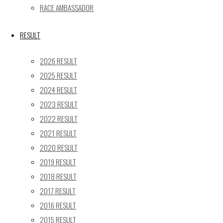
24
25
26
27
28
29
30
RACE AMBASSADOR
31
« 5月
RESULT
Recent posts
2026 RESULT
2025 RESULT
【レポート】2026 SUPER GT RD.4 FUJI 11号車 GAINER
2024 RESULT
TANAX Z
2023 RESULT
【ギャラリー】2026 SUPER GT RD.4 FUJI 11号車
GAINER TANAX Z
2022 RESULT
【レポート】2026 SUPER GT RD.2 FUJI 11号車 GAINER
2021 RESULT
TANAX Z
2020 RESULT
【ギャラリー】2026 SUPER GT RD.2 FUJI 11号車
2019 RESULT
GAINER TANAX Z
2018 RESULT
【レポート】2026 SUPER GT RD.1 OKAYAMA 11号車
2017 RESULT
GAINER TANAX Z
2016 RESULT
2015 RESULT