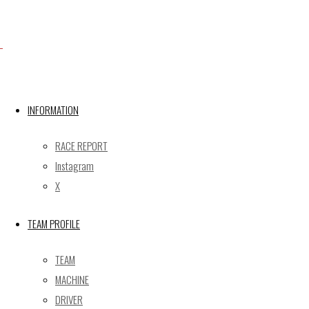
Facebook
X
INFORMATION
RACE REPORT
Post calendar
Instagram
2026年8月
X
月
火
水
木
金
土
日
TEAM PROFILE
1
2
3
4
5
6
7
8
9
TEAM
10
11
12
13
14
15
16
MACHINE
17
18
19
20
21
22
23
DRIVER