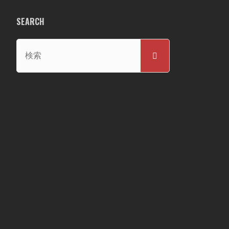
SEARCH
検
検
索
索
対
象: