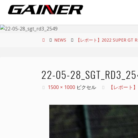
コ
ン
テ
ン
ツ
ホ
NEWS
【レポート】2022 SUPER GT RD.
へ
ー
ス
ム
キ
22-05-28_SGT_RD3_25
ッ
プ
フ
1500 × 1000
ピクセル
【レポート】2022
ル
サ
イ
ズ