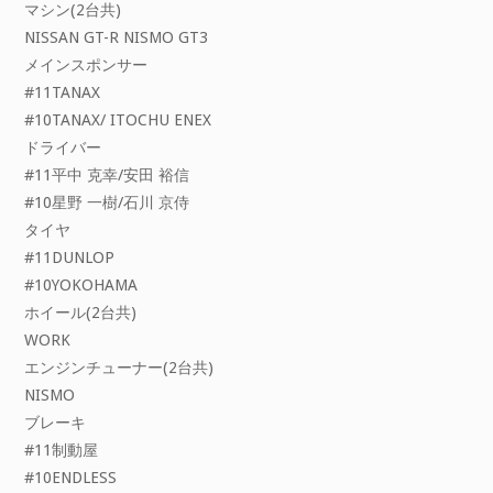
マシン(2台共)
NISSAN GT-R NISMO GT3
メインスポンサー
#11TANAX
#10TANAX/ ITOCHU ENEX
ドライバー
#11平中 克幸/安田 裕信
#10星野 一樹/石川 京侍
タイヤ
#11DUNLOP
#10YOKOHAMA
ホイール(2台共)
WORK
エンジンチューナー(2台共)
NISMO
ブレーキ
#11制動屋
#10ENDLESS