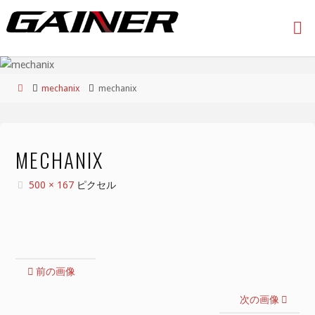
コ
ン
テ
ン
ツ
ホ
mechanix
mechanix
へ
ー
ス
ム
キ
ッ
MECHANIX
プ
フ
500 × 167
ピクセル
ル
サ
イ
ズ
前の画像
次の画像