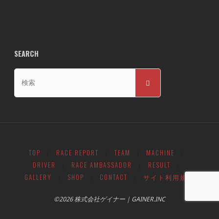
SEARCH
検
検
索
索
対
象:
TOP
RACE REPORT
TEAM
MACHINE
|
|
|
|
DRIVER
RACE AMBASSADOR
RESULT
|
|
|
GALLERY
SHOP
CONTACT
サイト利用規約
|
|
|
©2026 株式会社ゲイナー｜GAINER.INC