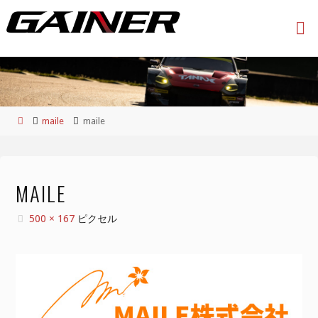
コ
ン
テ
ン
ツ
へ
ス
ホ
maile
maile
キ
ー
ッ
ム
プ
MAILE
フ
500 × 167
ピクセル
ル
サ
イ
ズ