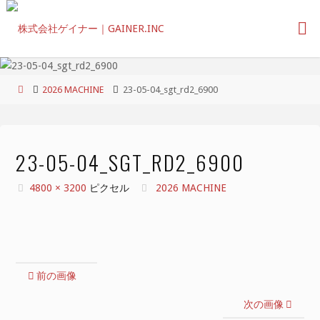
コ
ン
テ
ン
ツ
ホ
2026 MACHINE
23-05-04_sgt_rd2_6900
へ
ー
ス
ム
キ
ッ
23-05-04_SGT_RD2_6900
プ
フ
4800 × 3200
ピクセル
2026 MACHINE
ル
サ
イ
ズ
前の画像
次の画像