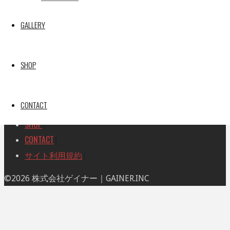
TOP
|
対
RACE REPORT
|
象:
GALLERY
TEAM
|
MACHINE
|
DRIVER
|
SHOP
RACE AMBASSADOR
|
RESULT
|
CONTACT
GALLERY
|
SHOP
|
CONTACT
|
サイト利用規約
|
ト
©2026 株式会社ゲイナー｜GAINER.INC
ッ
プ
に