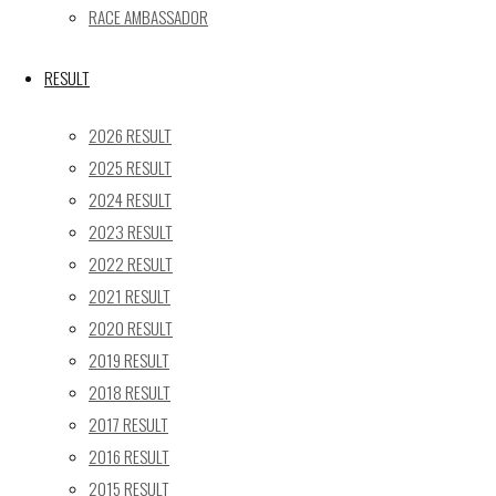
RACE AMBASSADOR
Recent posts
【レポート】2026 SUPER GT RD.4 FUJI 11号車 GAINER
RESULT
TANAX Z
2026 RESULT
【ギャラリー】2026 SUPER GT RD.4 FUJI 11号車
2025 RESULT
GAINER TANAX Z
2024 RESULT
【レポート】2026 SUPER GT RD.2 FUJI 11号車 GAINER
2023 RESULT
TANAX Z
【ギャラリー】2026 SUPER GT RD.2 FUJI 11号車
2022 RESULT
GAINER TANAX Z
2021 RESULT
【レポート】2026 SUPER GT RD.1 OKAYAMA 11号車
2020 RESULT
GAINER TANAX Z
2019 RESULT
2018 RESULT
SEARCH
2017 RESULT
検
2016 RESULT
検
索
2015 RESULT
索