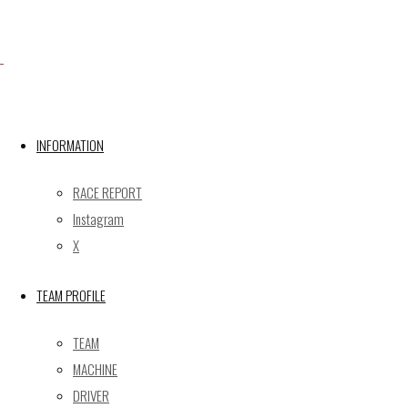
X
Post calendar
INFORMATION
2026年8月
月
火
水
木
金
土
日
RACE REPORT
Instagram
1
2
X
3
4
5
6
7
8
9
10
11
12
13
14
15
16
TEAM PROFILE
17
18
19
20
21
22
23
24
25
26
27
28
29
30
TEAM
31
MACHINE
« 5月
DRIVER