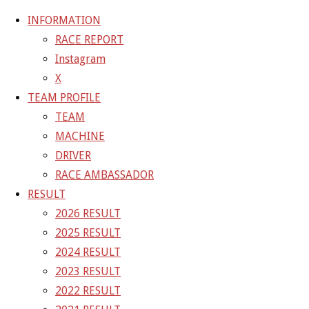
INFORMATION
RACE REPORT
Instagram
コ
X
ン
ホ
2026 MACHINE
22-03-12_sgt_test_4342
TEAM PROFILE
テ
ー
TEAM
ン
ム
22-03-12_sgt_test_4342
MACHINE
ツ
DRIVER
へ
RACE AMBASSADOR
フ
4800 × 3200
ピクセル
2026 MACHINE
ス
RESULT
ル
キ
2026 RESULT
サ
次の画像
ッ
2025 RESULT
イ
プ
GAINER Inc.
2024 RESULT
ズ
2023 RESULT
株式会社ゲイナー
2022 RESULT
〒601-1251