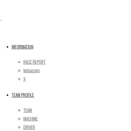
Facebook
INFORMATION
X
RACE REPORT
Instagram
Post calendar
X
2026年8月
月
火
水
木
金
土
日
TEAM PROFILE
1
2
TEAM
3
4
5
6
7
8
9
MACHINE
10
11
12
13
14
15
16
DRIVER
17
18
19
20
21
22
23