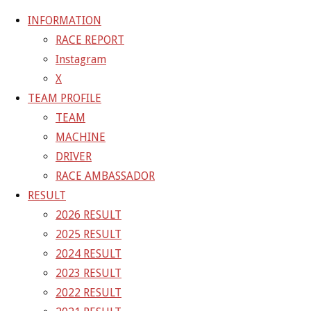
INFORMATION
RACE REPORT
Instagram
コ
X
ン
ホ
GALLERY
【ギャラリー】2025 SUPER GT RD.8
TEAM PROFILE
テ
ー
MOTEGI 11号車 GAINER TANAX Z
25-11-
TEAM
ン
ム
01_sgt_rd8_4363
MACHINE
ツ
DRIVER
へ
25-11-01_sgt_rd8_4363
RACE AMBASSADOR
ス
RESULT
キ
2026 RESULT
フ
1500 × 1000
ピクセル
【ギャラリー】2025 SUPER GT
ッ
2025 RESULT
ル
RD.8 MOTEGI 11号車 GAINER TANAX Z
プ
2024 RESULT
サ
2023 RESULT
イ
前の画像
2022 RESULT
ズ
次の画像