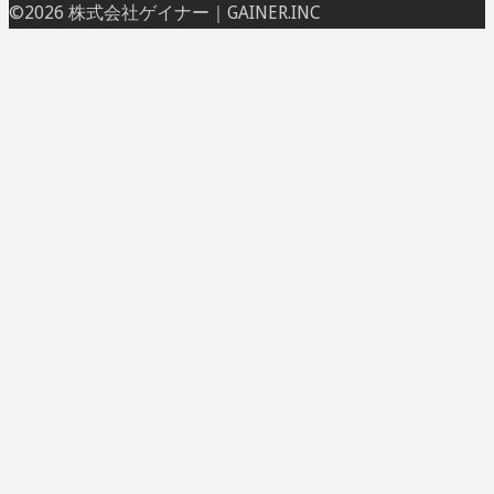
ト
©2026 株式会社ゲイナー｜GAINER.INC
ッ
プ
に
戻
る