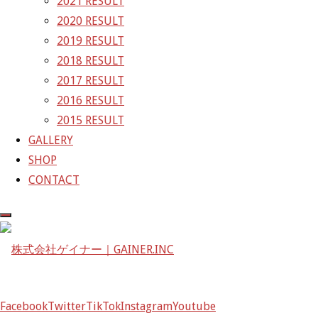
2021 RESULT
GAINER Inc.
2020 RESULT
2019 RESULT
株式会社ゲイナー
2018 RESULT
〒601-1251
2017 RESULT
京都府京都市左京区八瀬花尻町198-1
2016 RESULT
TEL：075-744-3367
2015 RESULT
FAX：075-744-3368
GALLERY
mail@gainer.asia
SHOP
CONTACT
Facebook
Twitter
TikTok
Instagram
Youtube