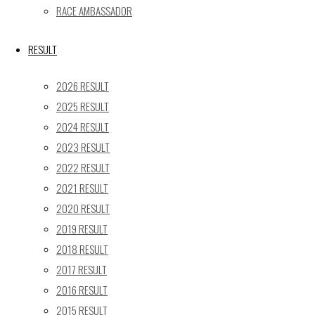
RACE AMBASSADOR
24
25
26
27
28
29
30
31
RESULT
« 5月
2026 RESULT
Recent posts
2025 RESULT
2024 RESULT
【レポート】2026 SUPER GT RD.4 FUJI 11号車 GAINER
2023 RESULT
TANAX Z
【ギャラリー】2026 SUPER GT RD.4 FUJI 11号車
2022 RESULT
GAINER TANAX Z
2021 RESULT
【レポート】2026 SUPER GT RD.2 FUJI 11号車 GAINER
2020 RESULT
TANAX Z
2019 RESULT
【ギャラリー】2026 SUPER GT RD.2 FUJI 11号車
2018 RESULT
GAINER TANAX Z
2017 RESULT
【レポート】2026 SUPER GT RD.1 OKAYAMA 11号車
2016 RESULT
GAINER TANAX Z
2015 RESULT