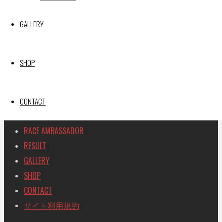
SEARCH
GALLERY
検
検
索
索
TOP
|
対
SHOP
RACE REPORT
|
象:
TEAM
|
MACHINE
CONTACT
|
DRIVER
|
RACE AMBASSADOR
|
RESULT
|
GALLERY
|
SHOP
|
CONTACT
|
サイト利用規約
|