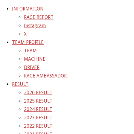
INFORMATION
RACE REPORT
Instagram
コ
X
ン
ホ
GALLERY
【ギャラリー】2025 SUPER GT RD.6 SUGO
TEAM PROFILE
テ
ー
11号車 GAINER TANAX Z
25-09-21_sgt_rd6_1932
TEAM
ン
ム
MACHINE
ツ
25-09-21_sgt_rd6_1932
DRIVER
へ
RACE AMBASSADOR
ス
RESULT
フ
1500 × 1000
ピクセル
【ギャラリー】2025 SUPER GT
キ
2026 RESULT
ル
RD.6 SUGO 11号車 GAINER TANAX Z
ッ
2025 RESULT
サ
プ
2024 RESULT
イ
前の画像
2023 RESULT
ズ
次の画像
2022 RESULT
GAINER Inc.