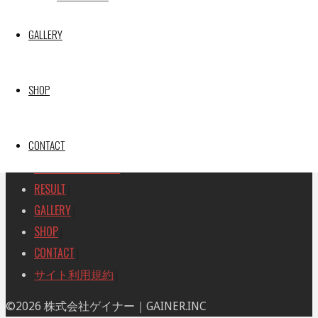
SEARCH
検
GALLERY
検
索
索
TOP
|
対
RACE REPORT
|
象:
SHOP
TEAM
|
MACHINE
|
CONTACT
DRIVER
|
RACE AMBASSADOR
|
RESULT
|
GALLERY
|
SHOP
|
CONTACT
|
サイト利用規約
|
ト
©2026 株式会社ゲイナー｜GAINER.INC