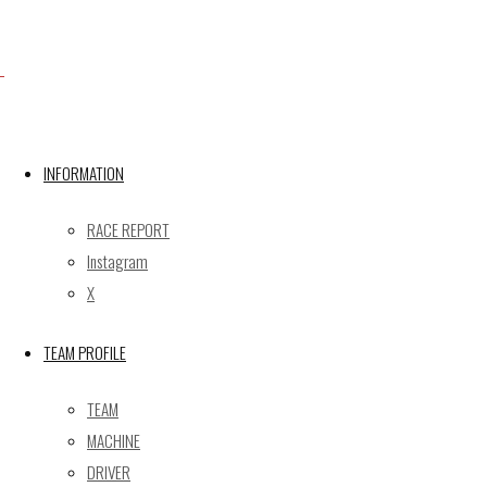
Facebook
X
INFORMATION
RACE REPORT
Post calendar
Instagram
2026年8月
X
月
火
水
木
金
土
日
TEAM PROFILE
1
2
3
4
5
6
7
8
9
TEAM
10
11
12
13
14
15
16
MACHINE
17
18
19
20
21
22
23
DRIVER