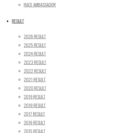
24
25
26
27
28
29
30
RACE AMBASSADOR
31
« 5月
RESULT
Recent posts
2026 RESULT
2025 RESULT
【ギャラリー】2026 SUPER GT RD.4 FUJI 11号車
2024 RESULT
GAINER TANAX Z
2023 RESULT
【レポート】2026 SUPER GT RD.2 FUJI 11号車 GAINER
TANAX Z
2022 RESULT
【ギャラリー】2026 SUPER GT RD.2 FUJI 11号車
2021 RESULT
GAINER TANAX Z
2020 RESULT
【レポート】2026 SUPER GT RD.1 OKAYAMA 11号車
2019 RESULT
GAINER TANAX Z
2018 RESULT
【ギャラリー】2026 SUPER GT RD.1 OKAYAMA 11号車
2017 RESULT
GAINER TANAX Z
2016 RESULT
2015 RESULT