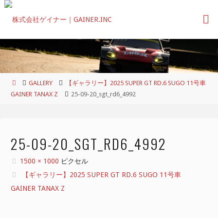
コ
ン
テ
ン
ツ
へ
ス
ホ
GALLERY
【ギャラリー】2025 SUPER GT RD.6 SUGO 11号車
キ
ー
GAINER TANAX Z
25-09-20_sgt_rd6_4992
ッ
ム
プ
25-09-20_SGT_RD6_4992
フ
1500 × 1000
ピクセル
ル
【ギャラリー】2025 SUPER GT RD.6 SUGO 11号車
サ
GAINER TANAX Z
イ
ズ