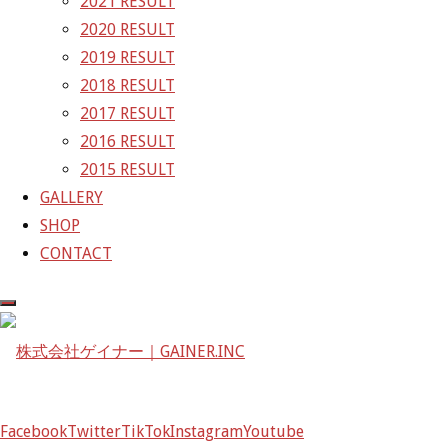
2021 RESULT
2020 RESULT
株式会社ゲイナー
2019 RESULT
〒601-1251
2018 RESULT
京都府京都市左京区八瀬花尻町198-1
2017 RESULT
TEL：075-744-3367
2016 RESULT
FAX：075-744-3368
2015 RESULT
mail@gainer.asia
GALLERY
SHOP
CONTACT
Facebook
Twitter
TikTok
Instagram
Youtube