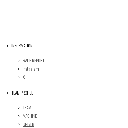
Facebook
X
INFORMATION
RACE REPORT
Post calendar
Instagram
2026年8月
X
月
火
水
木
金
土
日
TEAM PROFILE
1
2
3
4
5
6
7
8
9
TEAM
10
11
12
13
14
15
16
MACHINE
17
18
19
20
21
22
23
DRIVER