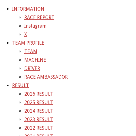
INFORMATION
RACE REPORT
Instagram
コ
X
ン
ホ
GALLERY
【ギャラリー】2025 SUPER GT RD.6 SUGO
TEAM PROFILE
テ
ー
11号車 GAINER TANAX Z
25-09-20_sgt_rd6_5321
TEAM
ン
ム
MACHINE
ツ
25-09-20_sgt_rd6_5321
DRIVER
へ
RACE AMBASSADOR
ス
RESULT
フ
1500 × 1000
ピクセル
【ギャラリー】2025 SUPER GT
キ
2026 RESULT
ル
RD.6 SUGO 11号車 GAINER TANAX Z
ッ
2025 RESULT
サ
プ
2024 RESULT
イ
前の画像
2023 RESULT
ズ
次の画像
2022 RESULT
GAINER Inc.