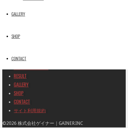
SEARCH
検
GALLERY
検
索
索
TOP
|
対
RACE REPORT
|
象:
SHOP
TEAM
|
MACHINE
|
CONTACT
DRIVER
|
RACE AMBASSADOR
|
RESULT
|
GALLERY
|
SHOP
|
CONTACT
|
サイト利用規約
|
ト
©2026 株式会社ゲイナー｜GAINER.INC