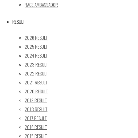
24
25
26
27
28
29
30
RACE AMBASSADOR
31
« 5月
RESULT
Recent posts
2026 RESULT
2025 RESULT
【レポート】2026 SUPER GT RD.4 FUJI 11号車 GAINER
2024 RESULT
TANAX Z
2023 RESULT
【ギャラリー】2026 SUPER GT RD.4 FUJI 11号車
GAINER TANAX Z
2022 RESULT
【レポート】2026 SUPER GT RD.2 FUJI 11号車 GAINER
2021 RESULT
TANAX Z
2020 RESULT
【ギャラリー】2026 SUPER GT RD.2 FUJI 11号車
2019 RESULT
GAINER TANAX Z
2018 RESULT
【レポート】2026 SUPER GT RD.1 OKAYAMA 11号車
2017 RESULT
GAINER TANAX Z
2016 RESULT
2015 RESULT