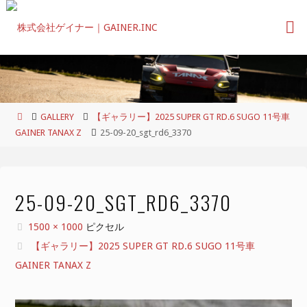
コ
ン
テ
ン
ツ
へ
ス
ホ
GALLERY
【ギャラリー】2025 SUPER GT RD.6 SUGO 11号車
キ
ー
GAINER TANAX Z
25-09-20_sgt_rd6_3370
ッ
ム
プ
25-09-20_SGT_RD6_3370
フ
1500 × 1000
ピクセル
ル
【ギャラリー】2025 SUPER GT RD.6 SUGO 11号車
サ
GAINER TANAX Z
イ
ズ