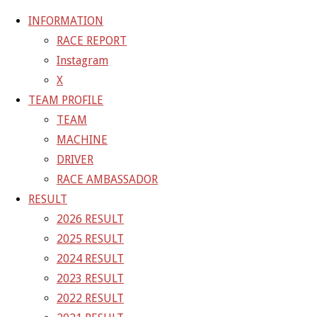
INFORMATION
RACE REPORT
Instagram
コ
X
ン
ホ
GALLERY
【ギャラリー】2025 SUPER GT RD.4 FUJI 11
TEAM PROFILE
テ
ー
号車 GAINER TANAX Z
25-08-02_sgt_rd4_1581
TEAM
ン
ム
MACHINE
ツ
25-08-02_sgt_rd4_1581
DRIVER
へ
RACE AMBASSADOR
ス
RESULT
フ
1500 × 1000
ピクセル
【ギャラリー】2025 SUPER GT
キ
2026 RESULT
ル
RD.4 FUJI 11号車 GAINER TANAX Z
ッ
2025 RESULT
サ
プ
2024 RESULT
イ
前の画像
2023 RESULT
ズ
次の画像
2022 RESULT
GAINER Inc.