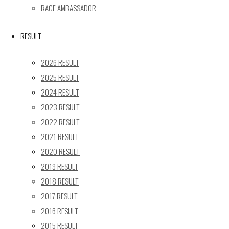
24
25
26
27
28
29
30
RACE AMBASSADOR
31
« 5月
RESULT
Recent posts
2026 RESULT
2025 RESULT
【レポート】2026 SUPER GT RD.4 FUJI 11号車 GAINER
2024 RESULT
TANAX Z
2023 RESULT
【ギャラリー】2026 SUPER GT RD.4 FUJI 11号車
GAINER TANAX Z
2022 RESULT
【レポート】2026 SUPER GT RD.2 FUJI 11号車 GAINER
2021 RESULT
TANAX Z
2020 RESULT
【ギャラリー】2026 SUPER GT RD.2 FUJI 11号車
2019 RESULT
GAINER TANAX Z
2018 RESULT
【レポート】2026 SUPER GT RD.1 OKAYAMA 11号車
2017 RESULT
GAINER TANAX Z
2016 RESULT
2015 RESULT