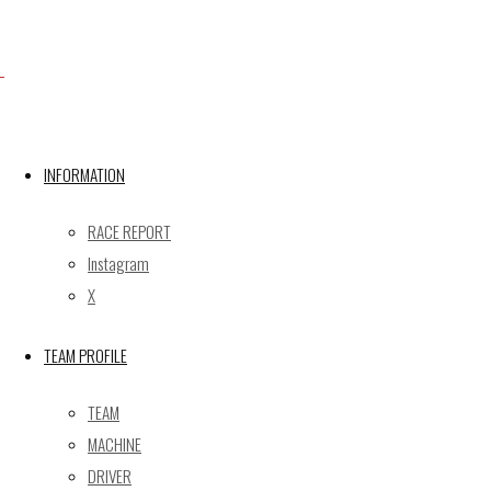
Facebook
X
INFORMATION
RACE REPORT
Post calendar
Instagram
2026年8月
X
月
火
水
木
金
土
日
TEAM PROFILE
1
2
3
4
5
6
7
8
9
TEAM
10
11
12
13
14
15
16
MACHINE
17
18
19
20
21
22
23
DRIVER