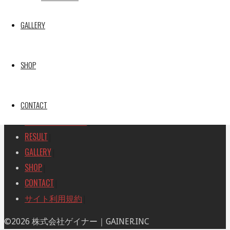
SEARCH
検
GALLERY
検
索
索
TOP
|
対
RACE REPORT
|
象:
SHOP
TEAM
|
MACHINE
|
CONTACT
DRIVER
|
RACE AMBASSADOR
|
RESULT
|
GALLERY
|
SHOP
|
CONTACT
|
サイト利用規約
|
ト
©2026 株式会社ゲイナー｜GAINER.INC