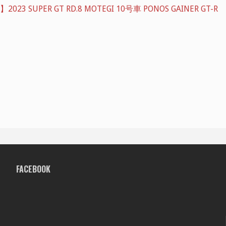
23 SUPER GT RD.8 MOTEGI 10号車 PONOS GAINER GT-R
FACEBOOK