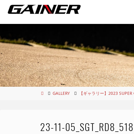
コ
ン
テ
ン
ツ
へ
ス
キ
ッ
プ
ホ
GALLERY
【ギャラリー】2023 SUPER GT
ー
ム
23-11-05_SGT_RD8_51