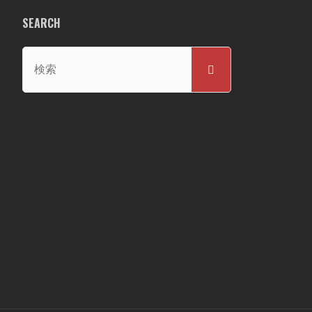
SEARCH
検
検
索
索
対
象: