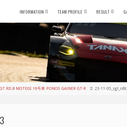
INFORMATION
TEAM PROFILE
RESULT
G
 RD.8 MOTEGI 10号車 PONOS GAINER GT-R
23-11-05_sgt_rd8
83