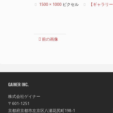
フ
1500 × 1000
ピクセル
【ギャラリー】20
ル
サ
イ
ズ
前の画像
GAINER INC.
株式会社ゲイナー
〒601-1251
京都府京都市左京区八瀬花尻町198-1