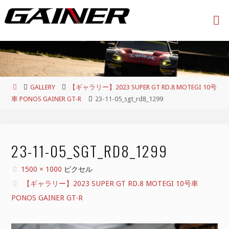
コ
ン
テ
ン
ツ
へ
ス
ホ
GALLERY
【ギャラリー】2023 SUPER GT RD.8 MOTEGI 10号
キ
ー
車 PONOS GAINER GT-R
23-11-05_sgt_rd8_1299
ッ
ム
プ
23-11-05_SGT_RD8_1299
フ
1500 × 1000
ピクセル
ル
【ギャラリー】2023 SUPER GT RD.8 MOTEGI 10号車
サ
PONOS GAINER GT-R
イ
ズ