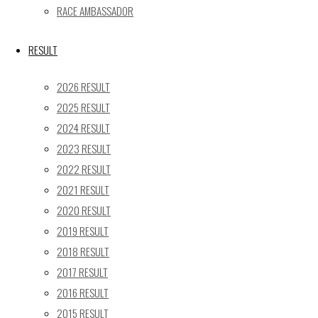
24
25
26
27
28
29
30
RACE AMBASSADOR
31
« 5月
RESULT
Recent posts
2026 RESULT
2025 RESULT
【レポート】2026 SUPER GT RD.4 FUJI 11号車 GAINER
2024 RESULT
TANAX Z
2023 RESULT
【ギャラリー】2026 SUPER GT RD.4 FUJI 11号車
GAINER TANAX Z
2022 RESULT
【レポート】2026 SUPER GT RD.2 FUJI 11号車 GAINER
2021 RESULT
TANAX Z
2020 RESULT
【ギャラリー】2026 SUPER GT RD.2 FUJI 11号車
2019 RESULT
GAINER TANAX Z
2018 RESULT
【レポート】2026 SUPER GT RD.1 OKAYAMA 11号車
2017 RESULT
GAINER TANAX Z
2016 RESULT
2015 RESULT