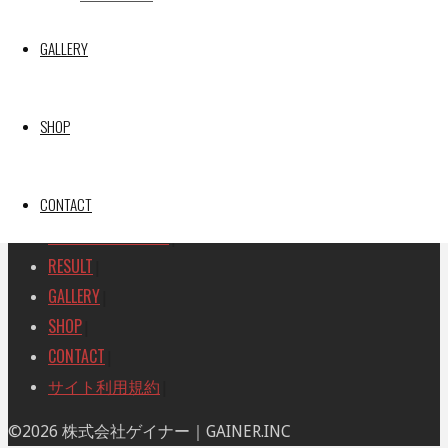
SEARCH
検
GALLERY
検
索
索
TOP
|
対
RACE REPORT
|
象:
SHOP
TEAM
|
MACHINE
|
CONTACT
DRIVER
|
RACE AMBASSADOR
|
RESULT
|
GALLERY
|
SHOP
|
CONTACT
|
サイト利用規約
|
ト
©2026 株式会社ゲイナー｜GAINER.INC