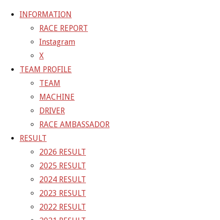
INFORMATION
RACE REPORT
Instagram
コ
X
ン
ホ
GALLERY
【ギャラリー】2023 SUPER GT RD.6 SUGO
TEAM PROFILE
テ
ー
10号車 PONOS GAINER GT-R
23-09-16_sgt_rd6_5518
TEAM
ン
ム
MACHINE
ツ
23-09-16_sgt_rd6_5518
DRIVER
へ
RACE AMBASSADOR
ス
RESULT
フ
1500 × 1000
ピクセル
【ギャラリー】2023 SUPER GT
キ
2026 RESULT
ル
RD.6 SUGO 10号車 PONOS GAINER GT-R
ッ
2025 RESULT
サ
プ
2024 RESULT
イ
前の画像
2023 RESULT
ズ
次の画像
2022 RESULT
GAINER Inc.