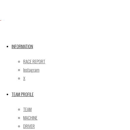
Facebook
X
INFORMATION
RACE REPORT
Post calendar
Instagram
2026年8月
X
月
火
水
木
金
土
日
TEAM PROFILE
1
2
3
4
5
6
7
8
9
TEAM
10
11
12
13
14
15
16
MACHINE
17
18
19
20
21
22
23
DRIVER