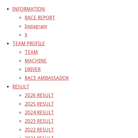
INFORMATION
RACE REPORT
Instagram
コ
X
ン
ホ
GALLERY
【ギャラリー】2023 SUPER GT RD.6 SUGO
TEAM PROFILE
テ
ー
10号車 PONOS GAINER GT-R
23-09-16_sgt_rd6_1237
TEAM
ン
ム
MACHINE
ツ
23-09-16_sgt_rd6_1237
DRIVER
へ
RACE AMBASSADOR
ス
RESULT
フ
1500 × 1000
ピクセル
【ギャラリー】2023 SUPER GT
キ
2026 RESULT
ル
RD.6 SUGO 10号車 PONOS GAINER GT-R
ッ
2025 RESULT
サ
プ
2024 RESULT
イ
前の画像
2023 RESULT
ズ
次の画像
2022 RESULT
GAINER Inc.