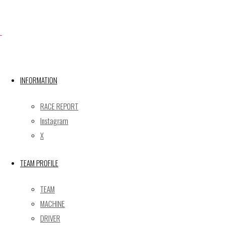
Facebook
X
INFORMATION
RACE REPORT
Post calendar
Instagram
2026年8月
X
月
火
水
木
金
土
日
TEAM PROFILE
1
2
3
4
5
6
7
8
9
TEAM
10
11
12
13
14
15
16
MACHINE
17
18
19
20
21
22
23
DRIVER