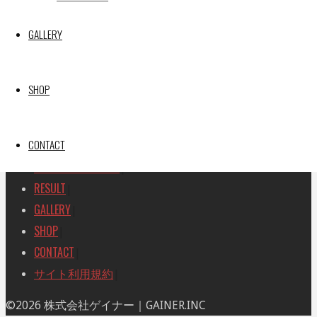
SEARCH
検
GALLERY
検
索
索
TOP
|
対
RACE REPORT
|
象:
SHOP
TEAM
|
MACHINE
|
CONTACT
DRIVER
|
RACE AMBASSADOR
|
RESULT
|
GALLERY
|
SHOP
|
CONTACT
|
サイト利用規約
|
ト
©2026 株式会社ゲイナー｜GAINER.INC