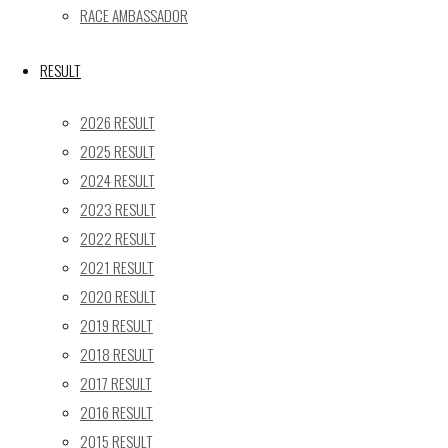
24
25
26
27
28
29
30
RACE AMBASSADOR
31
« 5月
RESULT
Recent posts
2026 RESULT
2025 RESULT
【レポート】2026 SUPER GT RD.4 FUJI 11号車 GAINER
2024 RESULT
TANAX Z
2023 RESULT
【ギャラリー】2026 SUPER GT RD.4 FUJI 11号車
GAINER TANAX Z
2022 RESULT
【レポート】2026 SUPER GT RD.2 FUJI 11号車 GAINER
2021 RESULT
TANAX Z
2020 RESULT
【ギャラリー】2026 SUPER GT RD.2 FUJI 11号車
2019 RESULT
GAINER TANAX Z
2018 RESULT
【レポート】2026 SUPER GT RD.1 OKAYAMA 11号車
2017 RESULT
GAINER TANAX Z
2016 RESULT
2015 RESULT