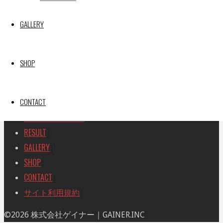
SEARCH
検
GALLERY
検
索
索
TOP
|
対
RACE REPORT
|
象:
SHOP
TEAM
|
MACHINE
|
CONTACT
DRIVER
|
RACE AMBASSADOR
|
RESULT
|
GALLERY
|
SHOP
|
CONTACT
|
サイト利用規約
|
ト
©2026 株式会社ゲイナー｜GAINER.INC