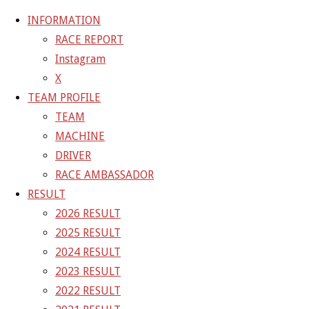
INFORMATION
RACE REPORT
Instagram
コ
X
ン
ホ
GALLERY
【ギャラリー】2023 SUPER GT RD.4 FUJI 10
TEAM PROFILE
テ
ー
号車 PONOS GAINER GT-R
23-08-06_sgt_rd4_6384
TEAM
ン
ム
MACHINE
ツ
23-08-06_sgt_rd4_6384
DRIVER
へ
RACE AMBASSADOR
ス
RESULT
フ
1500 × 1000
ピクセル
【ギャラリー】2023 SUPER GT
キ
2026 RESULT
ル
RD.4 FUJI 10号車 PONOS GAINER GT-R
ッ
2025 RESULT
サ
プ
2024 RESULT
イ
前の画像
2023 RESULT
ズ
次の画像
2022 RESULT
GAINER Inc.