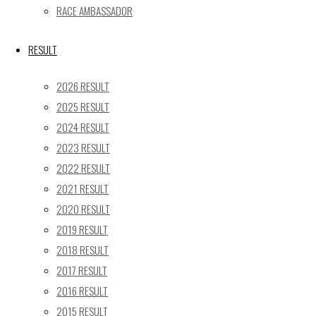
24
25
26
27
28
29
30
RACE AMBASSADOR
31
« 5月
RESULT
Recent posts
2026 RESULT
2025 RESULT
【レポート】2026 SUPER GT RD.4 FUJI 11号車 GAINER
2024 RESULT
TANAX Z
2023 RESULT
【ギャラリー】2026 SUPER GT RD.4 FUJI 11号車
GAINER TANAX Z
2022 RESULT
【レポート】2026 SUPER GT RD.2 FUJI 11号車 GAINER
2021 RESULT
TANAX Z
2020 RESULT
【ギャラリー】2026 SUPER GT RD.2 FUJI 11号車
2019 RESULT
GAINER TANAX Z
2018 RESULT
【レポート】2026 SUPER GT RD.1 OKAYAMA 11号車
2017 RESULT
GAINER TANAX Z
2016 RESULT
2015 RESULT