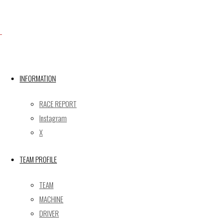
Facebook
X
INFORMATION
RACE REPORT
Post calendar
Instagram
2026年8月
X
月
火
水
木
金
土
日
TEAM PROFILE
1
2
3
4
5
6
7
8
9
TEAM
10
11
12
13
14
15
16
MACHINE
17
18
19
20
21
22
23
DRIVER