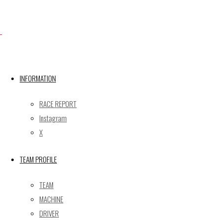
Facebook
X
INFORMATION
RACE REPORT
Post calendar
Instagram
2026年8月
X
月
火
水
木
金
土
日
TEAM PROFILE
1
2
3
4
5
6
7
8
9
TEAM
10
11
12
13
14
15
16
MACHINE
17
18
19
20
21
22
23
DRIVER