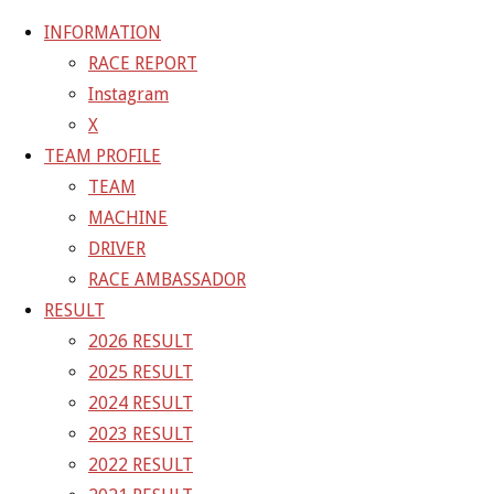
INFORMATION
RACE REPORT
Instagram
コ
X
ン
ホ
GALLERY
【ギャラリー】2023 SUPER GT RD.4 FUJI 10
TEAM PROFILE
テ
ー
号車 PONOS GAINER GT-R
23-08-06_sgt_rd4_1376
TEAM
ン
ム
MACHINE
ツ
23-08-06_sgt_rd4_1376
DRIVER
へ
RACE AMBASSADOR
ス
RESULT
フ
1500 × 1000
ピクセル
【ギャラリー】2023 SUPER GT
キ
2026 RESULT
ル
RD.4 FUJI 10号車 PONOS GAINER GT-R
ッ
2025 RESULT
サ
プ
2024 RESULT
イ
前の画像
2023 RESULT
ズ
次の画像
2022 RESULT
GAINER Inc.