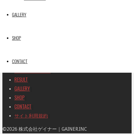
SEARCH
検
GALLERY
検
索
索
TOP
|
対
RACE REPORT
|
象:
SHOP
TEAM
|
MACHINE
|
CONTACT
DRIVER
|
RACE AMBASSADOR
|
RESULT
|
GALLERY
|
SHOP
|
CONTACT
|
サイト利用規約
|
ト
©2026 株式会社ゲイナー｜GAINER.INC