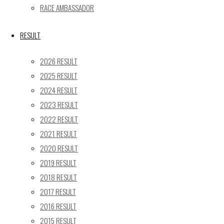
24
25
26
27
28
29
30
RACE AMBASSADOR
31
« 5月
RESULT
Recent posts
2026 RESULT
2025 RESULT
【レポート】2026 SUPER GT RD.4 FUJI 11号車 GAINER
2024 RESULT
TANAX Z
2023 RESULT
【ギャラリー】2026 SUPER GT RD.4 FUJI 11号車
GAINER TANAX Z
2022 RESULT
【レポート】2026 SUPER GT RD.2 FUJI 11号車 GAINER
2021 RESULT
TANAX Z
2020 RESULT
【ギャラリー】2026 SUPER GT RD.2 FUJI 11号車
2019 RESULT
GAINER TANAX Z
2018 RESULT
【レポート】2026 SUPER GT RD.1 OKAYAMA 11号車
2017 RESULT
GAINER TANAX Z
2016 RESULT
2015 RESULT