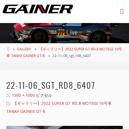
コ
ン
テ
ン
ツ
へ
ス
ホ
GALLERY
【ギャラリー】2022 SUPER GT RD.8 MOTEGI 10号
キ
ー
車 TANAX GAINER GT-R
22-11-06_sgt_rd8_6407
ッ
ム
プ
22-11-06_SGT_RD8_6407
フ
1500 × 1000
ピクセル
ル
【ギャラリー】2022 SUPER GT RD.8 MOTEGI 10号車
サ
TANAX GAINER GT-R
イ
ズ