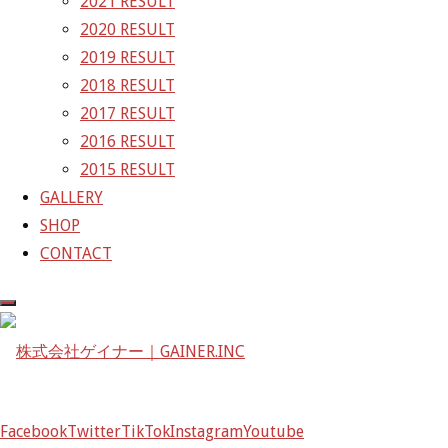
2021 RESULT
GAINER Inc.
2020 RESULT
2019 RESULT
株式会社ゲイナー
2018 RESULT
〒601-1251
2017 RESULT
京都府京都市左京区八瀬花尻町198-1
2016 RESULT
TEL：075-744-3367
2015 RESULT
FAX：075-744-3368
GALLERY
mail@gainer.asia
SHOP
CONTACT
Facebook
Twitter
TikTok
Instagram
Youtube