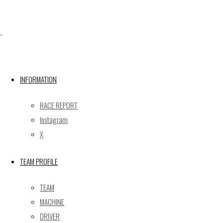
Facebook
INFORMATION
X
RACE REPORT
Instagram
Post calendar
X
2026年8月
月
火
水
木
金
土
日
TEAM PROFILE
1
2
TEAM
3
4
5
6
7
8
9
MACHINE
10
11
12
13
14
15
16
DRIVER
17
18
19
20
21
22
23