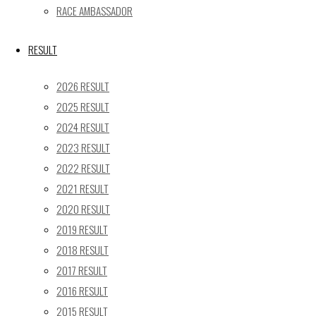
RACE AMBASSADOR
24
25
26
27
28
29
30
31
RESULT
« 5月
2026 RESULT
Recent posts
2025 RESULT
2024 RESULT
【レポート】2026 SUPER GT RD.4 FUJI 11号車 GAINER
2023 RESULT
TANAX Z
【ギャラリー】2026 SUPER GT RD.4 FUJI 11号車
2022 RESULT
GAINER TANAX Z
2021 RESULT
【レポート】2026 SUPER GT RD.2 FUJI 11号車 GAINER
2020 RESULT
TANAX Z
2019 RESULT
【ギャラリー】2026 SUPER GT RD.2 FUJI 11号車
2018 RESULT
GAINER TANAX Z
2017 RESULT
【レポート】2026 SUPER GT RD.1 OKAYAMA 11号車
2016 RESULT
GAINER TANAX Z
2015 RESULT