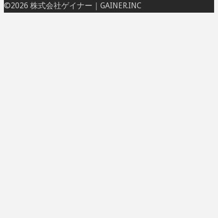
ト
©2026 株式会社ゲイナー｜GAINER.INC
ッ
プ
に
戻
る