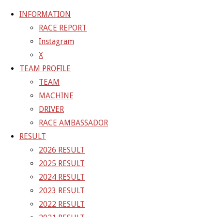
INFORMATION
RACE REPORT
Instagram
コ
X
ン
ホ
GALLERY
【ギャラリー】2022 SUPER GT RD.7
TEAM PROFILE
テ
ー
AUTOPOLIS 11号車 GAINER TANAX GT-R
22-10-
TEAM
ン
ム
02_sgt_rd7_4193
MACHINE
ツ
DRIVER
へ
22-10-02_sgt_rd7_4193
RACE AMBASSADOR
ス
RESULT
キ
2026 RESULT
フ
1500 × 1000
ピクセル
【ギャラリー】2022 SUPER GT
ッ
2025 RESULT
ル
RD.7 AUTOPOLIS 11号車 GAINER TANAX GT-R
プ
2024 RESULT
サ
2023 RESULT
イ
前の画像
2022 RESULT
ズ
次の画像