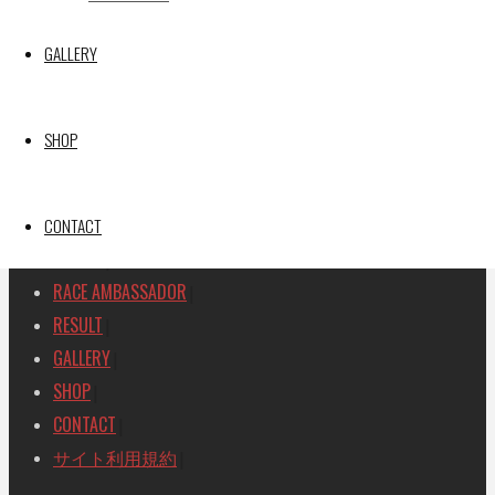
SEARCH
GALLERY
検
検
索
索
TOP
|
対
SHOP
RACE REPORT
|
象:
TEAM
|
MACHINE
CONTACT
|
DRIVER
|
RACE AMBASSADOR
|
RESULT
|
GALLERY
|
SHOP
|
CONTACT
|
サイト利用規約
|